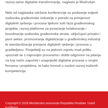
razvoj same digitalne transformacije, naglasio je Modrušan.
Neki od naglasaka održane konferencije su podizanje svijesti
sudionika građevinske industrije o potrebi za primjenom
digitalnih rješenja i procesa tijekom svih faza građevinskog
projekta, razvoj platforme za povećanje kolaboracije i
koordinacije sudionika građevinske struke, uključujući privatni i
javni sektor, promoviranje digitalizacije u građevinskoj industriji
te standardizacija primjene digitalnih rješenja i procesa u
graditeljstvu. Posjetitelji su na jednom mjestu imali priliku
upoznati se s najnovijim procesima i dobiti odgovore na pitanja
na koji način započeti i unaprijediti digitalne procese u svojim
firmama i projektima, te kako krenuti u osobni razvoj traženih
kompetencija.
Copyright © 2026 Ministarstvo pravosuđa Republike Hrvatske.
Uvjeti
korištenja
.