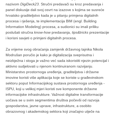
nazivom
DigiDeck23
. Stručni predavači su kroz predavanja i
panel diskusije dali svoj osvrt na izazove s kojima se susreće
hrvatsko graditeljstvo kada je u pitanju primjena digitalnih
procesa i rješenja, te implementacija BIM (engl. Building
Information Modeling) procesa, a sudionici su imali priliku
poslušati stručna
know-how
predavanja,
tips&tricks
prezentacije
i korisni savjeti o primjeni digitalnih procesa.
Za vrijeme svog obraćanja zamjenik državnog tajnika Nikola
Modrušan poručio je kako je digitalizacija sveprisutna i
neizbježna i stoga je važno već sada iskoristiti njezin potencijal i
aktivno sudjelovati u njenom kontinuiranom razvijanju.
Ministarstvo prostornoga uređenja, graditeljstva i državne
imovine koristi više aplikacija koje se koriste u građevinskom
sektoru poput Informacijskog sustava prostornoga uređenja -
ISPU, koji u velikoj mjeri koristi sve komponente državne
informacijske infrastrukture. Važnost digitalne transformacije
uočava se u svim segmentima društva počevši od razvoja
gospodarstva, javne uprave, infrastrukture, a osobito
obrazovnog i akademskog sektora koji značajno utječe na