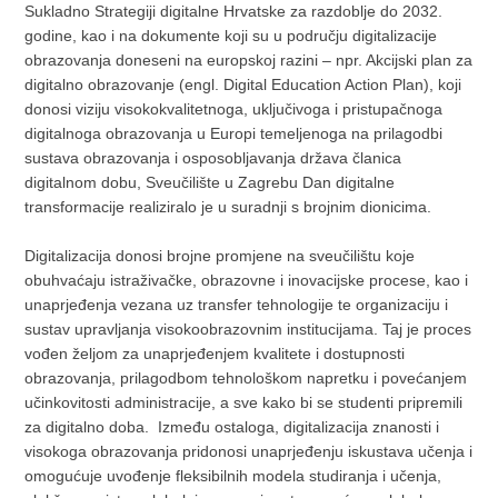
Sukladno Strategiji digitalne Hrvatske za razdoblje do 2032.
godine, kao i na dokumente koji su u području digitalizacije
obrazovanja doneseni na europskoj razini – npr. Akcijski plan za
digitalno obrazovanje (engl. Digital Education Action Plan), koji
donosi viziju visokokvalitetnoga, uključivoga i pristupačnoga
digitalnoga obrazovanja u Europi temeljenoga na prilagodbi
sustava obrazovanja i osposobljavanja država članica
digitalnom dobu, Sveučilište u Zagrebu Dan digitalne
transformacije realiziralo je u suradnji s brojnim dionicima.
Digitalizacija donosi brojne promjene na sveučilištu koje
obuhvaćaju istraživačke, obrazovne i inovacijske procese, kao i
unaprjeđenja vezana uz transfer tehnologije te organizaciju i
sustav upravljanja visokoobrazovnim institucijama. Taj je proces
vođen željom za unaprjeđenjem kvalitete i dostupnosti
obrazovanja, prilagodbom tehnološkom napretku i povećanjem
učinkovitosti administracije, a sve kako bi se studenti pripremili
za digitalno doba. Između ostaloga, digitalizacija znanosti i
visokoga obrazovanja pridonosi unaprjeđenju iskustava učenja i
omogućuje uvođenje fleksibilnih modela studiranja i učenja,