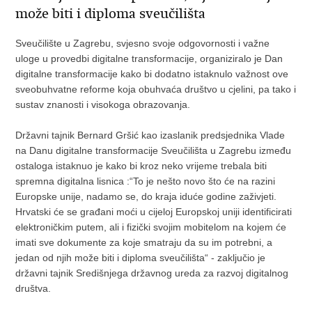
može biti i diploma sveučilišta
Sveučilište u Zagrebu, svjesno svoje odgovornosti i važne
uloge u provedbi digitalne transformacije, organiziralo je Dan
digitalne transformacije kako bi dodatno istaknulo važnost ove
sveobuhvatne reforme koja obuhvaća društvo u cjelini, pa tako i
sustav znanosti i visokoga obrazovanja.
Državni tajnik Bernard Gršić kao izaslanik predsjednika Vlade
na Danu digitalne transformacije Sveučilišta u Zagrebu između
ostaloga istaknuo je kako bi kroz neko vrijeme trebala biti
spremna digitalna lisnica :“To je nešto novo što će na razini
Europske unije, nadamo se, do kraja iduće godine zaživjeti.
Hrvatski će se građani moći u cijeloj Europskoj uniji identificirati
elektroničkim putem, ali i fizički svojim mobitelom na kojem će
imati sve dokumente za koje smatraju da su im potrebni, a
jedan od njih može biti i diploma sveučilišta“ - zaključio je
državni tajnik Središnjega državnog ureda za razvoj digitalnog
društva.