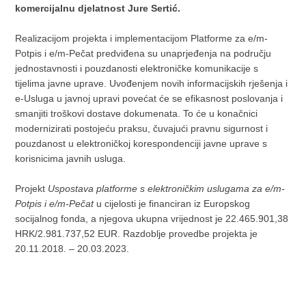
komercijalnu djelatnost Jure Sertić.
Realizacijom projekta i implementacijom Platforme za e/m-
Potpis i e/m-Pečat predviđena su unaprjeđenja na području
jednostavnosti i pouzdanosti elektroničke komunikacije s
tijelima javne uprave. Uvođenjem novih informacijskih rješenja i
e-Usluga u javnoj upravi povećat će se efikasnost poslovanja i
smanjiti troškovi dostave dokumenata. To će u konačnici
modernizirati postojeću praksu, čuvajući pravnu sigurnost i
pouzdanost u elektroničkoj korespondenciji javne uprave s
korisnicima javnih usluga.
Projekt
Uspostava platforme s elektroničkim uslugama za e/m-
Potpis i e/m-Pečat
u cijelosti je financiran iz Europskog
socijalnog fonda, a njegova ukupna vrijednost je 22.465.901,38
HRK/2.981.737,52 EUR. Razdoblje provedbe projekta je
20.11.2018. – 20.03.2023.