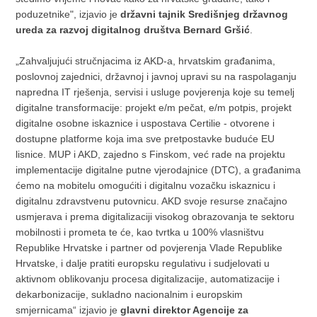
poduzetnike", izjavio je
državni tajnik Središnjeg državnog
ureda za razvoj digitalnog društva Bernard Gršić
.
„Zahvaljujući stručnjacima iz AKD-a, hrvatskim građanima,
poslovnoj zajednici, državnoj i javnoj upravi su na raspolaganju
napredna IT rješenja, servisi i usluge povjerenja koje su temelj
digitalne transformacije: projekt e/m pečat, e/m potpis, projekt
digitalne osobne iskaznice i uspostava Certilie - otvorene i
dostupne platforme koja ima sve pretpostavke buduće EU
lisnice. MUP i AKD, zajedno s Finskom, već rade na projektu
implementacije digitalne putne vjerodajnice (DTC), a građanima
ćemo na mobitelu omogućiti i digitalnu vozačku iskaznicu i
digitalnu zdravstvenu putovnicu. AKD svoje resurse značajno
usmjerava i prema digitalizaciji visokog obrazovanja te sektoru
mobilnosti i prometa te će, kao tvrtka u 100% vlasništvu
Republike Hrvatske i partner od povjerenja Vlade Republike
Hrvatske, i dalje pratiti europsku regulativu i sudjelovati u
aktivnom oblikovanju procesa digitalizacije, automatizacije i
dekarbonizacije, sukladno nacionalnim i europskim
smjernicama“ izjavio je
glavni direktor Agencije za