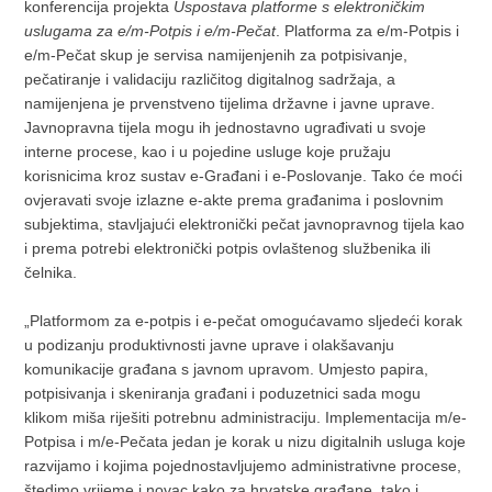
konferencija projekta
Uspostava platforme s elektroničkim
uslugama za e/m-Potpis i e/m-Pečat
. Platforma za e/m-Potpis i
e/m-Pečat skup je servisa namijenjenih za potpisivanje,
pečatiranje i validaciju različitog digitalnog sadržaja, a
namijenjena je prvenstveno tijelima državne i javne uprave.
Javnopravna tijela mogu ih jednostavno ugrađivati u svoje
interne procese, kao i u pojedine usluge koje pružaju
korisnicima kroz sustav e-Građani i e-Poslovanje. Tako će moći
ovjeravati svoje izlazne e-akte prema građanima i poslovnim
subjektima, stavljajući elektronički pečat javnopravnog tijela kao
i prema potrebi elektronički potpis ovlaštenog službenika ili
čelnika.
„Platformom za e-potpis i e-pečat omogućavamo sljedeći korak
u podizanju produktivnosti javne uprave i olakšavanju
komunikacije građana s javnom upravom. Umjesto papira,
potpisivanja i skeniranja građani i poduzetnici sada mogu
klikom miša riješiti potrebnu administraciju. Implementacija m/e-
Potpisa i m/e-Pečata jedan je korak u nizu digitalnih usluga koje
razvijamo i kojima pojednostavljujemo administrativne procese,
štedimo vrijeme i novac kako za hrvatske građane, tako i