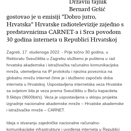
Državni tajnik
Bernard Gršić
gostovao je u emisiji "Dobro jutro,
Hrvatska" Hrvatske radiotelevizije zajedno s
predstavnicima CARNET-a i Srca povodom
30 godina interneta u Republici Hrvatskoj
Zagreb, 17. studenoga 2022. - Prije točno 30 godina, u
Rektoratu Sveučilišta u Zagrebu službeno je puštena u rad
hrvatska akademska i istraživačka računalno komunikacijska
mreža, utemeljena na IP protokolu i njezina poveznica na
globalnu mrežu internet čime je i službeno započelo doba
interneta u Hrvatskoj. Uspostavljena internetska veza Hrvatske
sa svijetom bila je veza prema Sveučilištu u Beču kapaciteta
9.6kbps (9600bit/s). Veza je uspostavljena u sklopu projekta
izgradnje nacionalne akademske mreže – Hrvatske akademske
i istraživačke mreže – CARNET.
Ideja o stvaranju zajedničke nacionalne računalno-
komunikacijske infrastrukture i uvođenja interneta u Republici