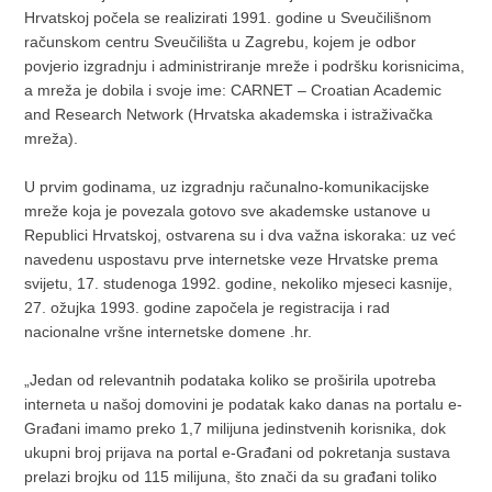
Hrvatskoj počela se realizirati 1991. godine u Sveučilišnom
računskom centru Sveučilišta u Zagrebu, kojem je odbor
povjerio izgradnju i administriranje mreže i podršku korisnicima,
a mreža je dobila i svoje ime: CARNET – Croatian Academic
and Research Network (Hrvatska akademska i istraživačka
mreža).
U prvim godinama, uz izgradnju računalno-komunikacijske
mreže koja je povezala gotovo sve akademske ustanove u
Republici Hrvatskoj, ostvarena su i dva važna iskoraka: uz već
navedenu uspostavu prve internetske veze Hrvatske prema
svijetu, 17. studenoga 1992. godine, nekoliko mjeseci kasnije,
27. ožujka 1993. godine započela je registracija i rad
nacionalne vršne internetske domene .hr.
„Jedan od relevantnih podataka koliko se proširila upotreba
interneta u našoj domovini je podatak kako danas na portalu e-
Građani imamo preko 1,7 milijuna jedinstvenih korisnika, dok
ukupni broj prijava na portal e-Građani od pokretanja sustava
prelazi brojku od 115 milijuna, što znači da su građani toliko