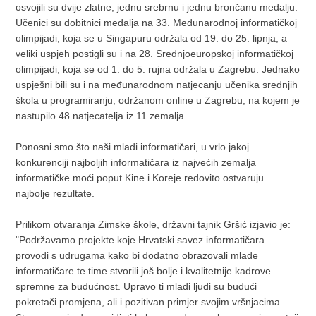
osvojili su dvije zlatne, jednu srebrnu i jednu brončanu medalju.
Učenici su dobitnici medalja na 33. Međunarodnoj informatičkoj
olimpijadi, koja se u Singapuru održala od 19. do 25. lipnja, a
veliki uspjeh postigli su i na 28. Srednjoeuropskoj informatičkoj
olimpijadi, koja se od 1. do 5. rujna održala u Zagrebu. Jednako
uspješni bili su i na međunarodnom natjecanju učenika srednjih
škola u programiranju, održanom online u Zagrebu, na kojem je
nastupilo 48 natjecatelja iz 11 zemalja.
Ponosni smo što naši mladi informatičari, u vrlo jakoj
konkurenciji najboljih informatičara iz najvećih zemalja
informatičke moći poput Kine i Koreje redovito ostvaruju
najbolje rezultate.
Prilikom otvaranja Zimske škole, državni tajnik Gršić izjavio je:
"Podržavamo projekte koje Hrvatski savez informatičara
provodi s udrugama kako bi dodatno obrazovali mlade
informatičare te time stvorili još bolje i kvalitetnije kadrove
spremne za budućnost. Upravo ti mladi ljudi su budući
pokretači promjena, ali i pozitivan primjer svojim vršnjacima.