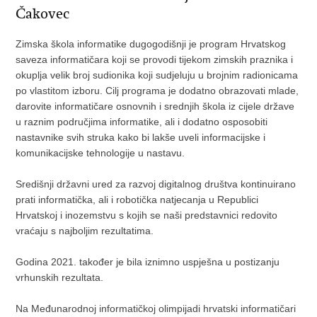
Čakovec
Zimska škola informatike dugogodišnji je program Hrvatskog
saveza informatičara koji se provodi tijekom zimskih praznika i
okuplja velik broj sudionika koji sudjeluju u brojnim radionicama
po vlastitom izboru. Cilj programa je dodatno obrazovati mlade,
darovite informatičare osnovnih i srednjih škola iz cijele države
u raznim područjima informatike, ali i dodatno osposobiti
nastavnike svih struka kako bi lakše uveli informacijske i
komunikacijske tehnologije u nastavu.
Središnji državni ured za razvoj digitalnog društva kontinuirano
prati informatička, ali i robotička natjecanja u Republici
Hrvatskoj i inozemstvu s kojih se naši predstavnici redovito
vraćaju s najboljim rezultatima.
Godina 2021. također je bila iznimno uspješna u postizanju
vrhunskih rezultata.
Na Međunarodnoj informatičkoj olimpijadi hrvatski informatičari