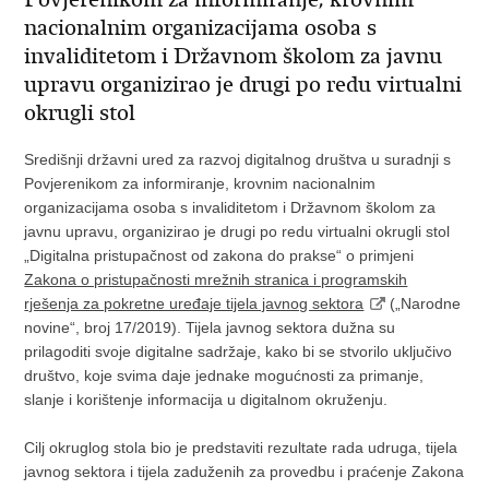
nacionalnim organizacijama osoba s
invaliditetom i Državnom školom za javnu
upravu organizirao je drugi po redu virtualni
okrugli stol
Središnji državni ured za razvoj digitalnog društva u suradnji s
Povjerenikom za informiranje, krovnim nacionalnim
organizacijama osoba s invaliditetom i Državnom školom za
javnu upravu, organizirao je drugi po redu virtualni okrugli stol
„Digitalna pristupačnost od zakona do prakse“ o primjeni
Zakona o pristupačnosti mrežnih stranica i programskih
rješenja za pokretne uređaje tijela javnog sektora
(„Narodne
novine“, broj 17/2019). Tijela javnog sektora dužna su
prilagoditi svoje digitalne sadržaje, kako bi se stvorilo uključivo
društvo, koje svima daje jednake mogućnosti za primanje,
slanje i korištenje informacija u digitalnom okruženju.
Cilj okruglog stola bio je predstaviti rezultate rada udruga, tijela
javnog sektora i tijela zaduženih za provedbu i praćenje Zakona