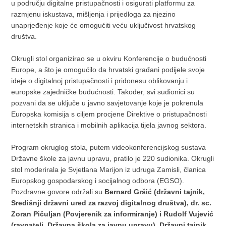
u području digitalne pristupačnosti i osigurati platformu za
razmjenu iskustava, mišljenja i prijedloga za njezino
unaprjeđenje koje će omogućiti veću uključivost hrvatskog
društva.
Okrugli stol organizirao se u okviru Konferencije o budućnosti
Europe, a što je omogućilo da hrvatski građani podijele svoje
ideje o digitalnoj pristupačnosti i pridonesu oblikovanju i
europske zajedničke budućnosti. Također, svi sudionici su
pozvani da se uključe u javno savjetovanje koje je pokrenula
Europska komisija s ciljem procjene Direktive o pristupačnosti
internetskih stranica i mobilnih aplikacija tijela javnog sektora.
Program okruglog stola, putem videokonferencijskog sustava
Državne škole za javnu upravu, pratilo je 220 sudionika. Okrugli
stol moderirala je Svjetlana Marijon iz udruga Zamisli, članica
Europskog gospodarskog i socijalnog odbora (EGSO).
Pozdravne govore održali su
Bernard Gršić (državni tajnik,
Središnji državni ured za razvoj digitalnog društva), dr. sc.
Zoran Pičuljan (Povjerenik za informiranje) i Rudolf Vujević
(ravnatelj, Državna škola za javnu upravu). Državni tajnik