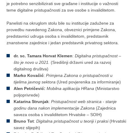
je potrebno senzibilizirati sve građane i institucije o važnosti
teme digitalne pristupačnosti za sve osobe s invaliditetom.
Panelisti na okruglom stolu bile su institucije zadužene za
provedbu navedenog Zakona, obveznici primjene Zakona,
predstavnici udruga osoba s invaliditetom, predstavnik
znanstvene zajednice i jedan predstavnik privatnog sektora.
dr. sc. Tamara Horvat Klemen
:
Digitalna pristupačnost –
što je novo u 2021.
(Središnji državni ured za razvoj
digitalnog društva)
Marko Kovačić
:
Primjena Zakona o pristupačnosti u
tijelima javnog sektora
(Ured povjerenika za informiranje)
Alen Petričević:
Mobilna aplikacija HRana
(Ministarstvo
poljoprivrede)
Katarina Strunjak
:
Pristupačnost web stranica - stanje
godinu dana nakon implementacije Zakona
(Zajednica
saveza osoba s invaliditetom Hrvatske – SOIH)
Bruno Tot
:
Digitalna pristupačnost u teoriji i praksi
(Hrvatski
savez slijepih)