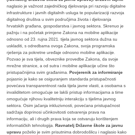
naglasio je važnost zajedničkog djelovanja pri razvoju digitalne
infrastrukture i javnih digitalnih usluga te popularizaciji razvoja
digitalnog društva u svim područjima života i djelovanja
hrvatskih građana, gospodarstva i javnog sektora. Skrenuo je
pažnju i na početak primjene Zakona na mobilne aplikacije
odnosno od 23. rujna 2021. tijela javnog sektora dužna su
uskladiti, s odredbama ovoga Zakona, svoja programska
rješenja za pokretne uređaje odnosno mobilne aplikacije.
Pozvao je sva tijela, obveznike provedbe Zakona, da svoje
mrežne stranice, a od sutra i mobilne aplikacije učine što
pristupačnijima svim građanima.
Povjerenik za informiranje
pojasnio je kako se osiguranjem standarda pristupačnosti
povećava transparentnost rada tijela javne vlasti, a osobama s
invaliditetom omogućuje se lakši pristup informacijama a time
omogućuje njihovu kvalitetniju interakciju s tijelima javnog
sektora. Osim jačanja inkluzivnosti, povećana pristupačnost
sadržaja doprinosi učinkovitosti ostvarenja prava na
informaciju, ali i drugih prava koja se ostvaruju korištenjem
informatičkih tehnologija.
Ravnatelj Državne škole za javnu
upravu
poželio je svim prisutnima dobrodošlicu i naglasio kako