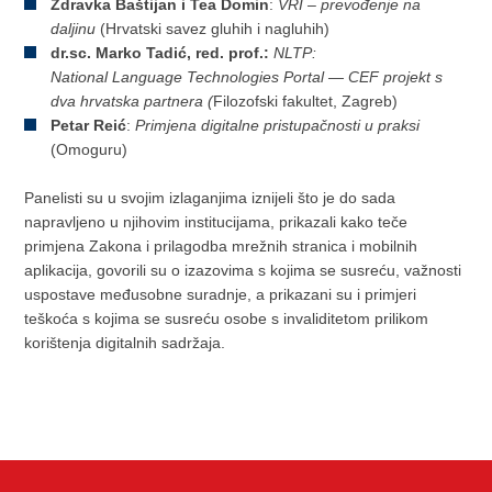
Zdravka Baštijan i Tea Domin
:
VRI – prevođenje na
daljinu
(Hrvatski savez gluhih i nagluhih)
dr.sc. Marko Tadić, red. prof.:
NLTP:
National Language Technologies Portal — CEF projekt s
dva hrvatska partnera (
Filozofski fakultet, Zagreb)
Petar Reić
:
Primjena digitalne pristupačnosti u praksi
(Omoguru)
Panelisti su u svojim izlaganjima iznijeli što je do sada
napravljeno u njihovim institucijama, prikazali kako teče
primjena Zakona i prilagodba mrežnih stranica i mobilnih
aplikacija, govorili su o izazovima s kojima se susreću, važnosti
uspostave međusobne suradnje, a prikazani su i primjeri
teškoća s kojima se susreću osobe s invaliditetom prilikom
korištenja digitalnih sadržaja.