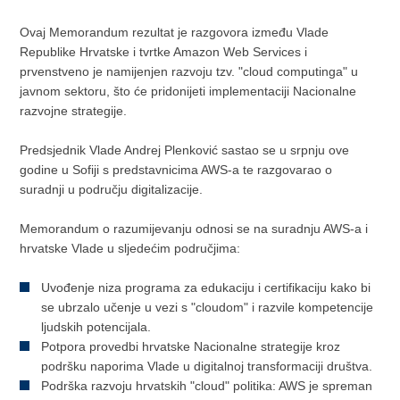
Ovaj Memorandum rezultat je razgovora između Vlade
Republike Hrvatske i tvrtke Amazon Web Services i
prvenstveno je namijenjen razvoju tzv. "cloud computinga" u
javnom sektoru, što će pridonijeti implementaciji Nacionalne
razvojne strategije.
Predsjednik Vlade Andrej Plenković sastao se u srpnju ove
godine u Sofiji s predstavnicima AWS-a te razgovarao o
suradnji u području digitalizacije.
Memorandum o razumijevanju odnosi se na suradnju AWS-a i
hrvatske Vlade u sljedećim područjima:
Uvođenje niza programa za edukaciju i certifikaciju kako bi
se ubrzalo učenje u vezi s "cloudom" i razvile kompetencije
ljudskih potencijala.
Potpora provedbi hrvatske Nacionalne strategije kroz
podršku naporima Vlade u digitalnoj transformaciji društva.
Podrška razvoju hrvatskih "cloud" politika: AWS je spreman