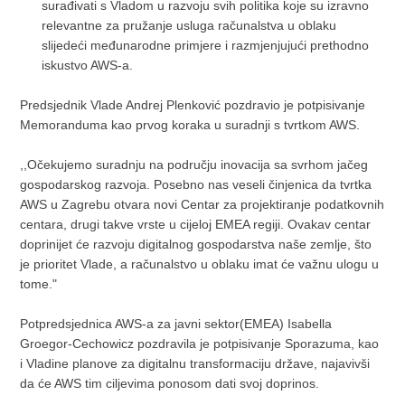
surađivati s Vladom u razvoju svih politika koje su izravno
relevantne za pružanje usluga računalstva u oblaku
slijedeći međunarodne primjere i razmjenjujući prethodno
iskustvo AWS-a.
Predsjednik Vlade Andrej Plenković pozdravio je potpisivanje
Memoranduma kao prvog koraka u suradnji s tvrtkom AWS.
,,Očekujemo suradnju na području inovacija sa svrhom jačeg
gospodarskog razvoja. Posebno nas veseli činjenica da tvrtka
AWS u Zagrebu otvara novi Centar za projektiranje podatkovnih
centara, drugi takve vrste u cijeloj EMEA regiji. Ovakav centar
doprinijet će razvoju digitalnog gospodarstva naše zemlje, što
je prioritet Vlade, a računalstvo u oblaku imat će važnu ulogu u
tome."
Potpredsjednica AWS-a za javni sektor(EMEA) Isabella
Groegor-Cechowicz pozdravila je potpisivanje Sporazuma, kao
i Vladine planove za digitalnu transformaciju države, najavivši
da će AWS tim ciljevima ponosom dati svoj doprinos.