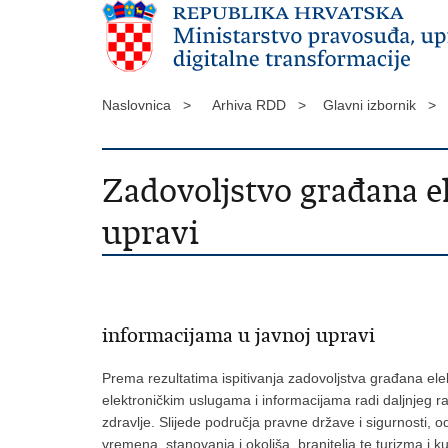
Naslovnica >
Arhiva RDD >
Glavni izbornik >
Zadovoljstvo građana e
upravi
informacijama u javnoj upravi
Prema rezultatima ispitivanja zadovoljstva građana el
elektroničkim uslugama i informacijama radi daljnjeg r
zdravlje. Slijede područja pravne države i sigurnosti, o
vremena, stanovanja i okoliša, branitelja te turizma i ku