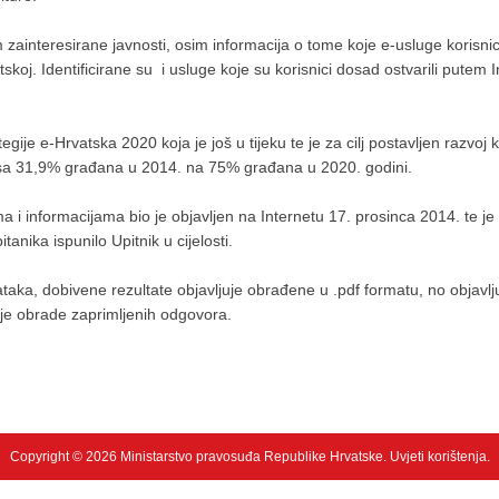
ainteresirane javnosti, osim informacija o tome koje e-usluge korisnici
koj. Identificirane su i usluge koje su korisnici dosad ostvarili putem In
rategije e-Hrvatska 2020 koja je još u tijeku te je za cilj postavljen raz
e sa 31,9% građana u 2014. na 75% građana u 2020. godini.
 i informacijama bio je objavljen na Internetu 17. prosinca 2014. te je 
anika ispunilo Upitnik u cijelosti.
ka, dobivene rezultate objavljuje obrađene u .pdf formatu, no objavljuje
je obrade zaprimljenih odgovora.
Copyright © 2026 Ministarstvo pravosuđa Republike Hrvatske.
Uvjeti korištenja
.