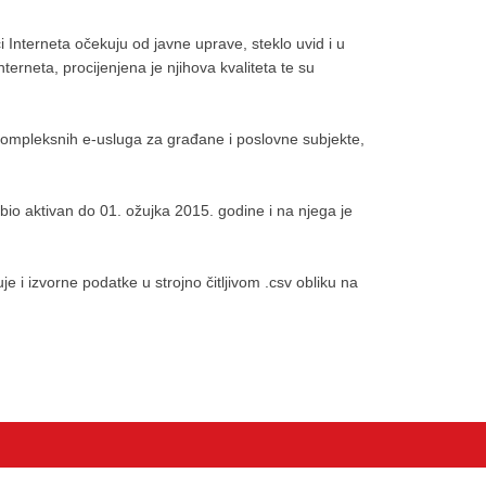
 Interneta očekuju od javne uprave, steklo uvid i u
terneta, procijenjena je njihova kvaliteta te su
voj kompleksnih e-usluga za građane i poslovne subjekte,
bio aktivan do 01. ožujka 2015. godine i na njega je
 i izvorne podatke u strojno čitljivom .csv obliku na