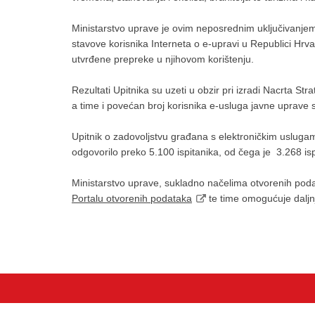
Ministarstvo uprave je ovim neposrednim uključivanjem z
stavove korisnika Interneta o e-upravi u Republici Hrvats
utvrđene prepreke u njihovom korištenju.
Rezultati Upitnika su uzeti u obzir pri izradi Nacrta St
a time i povećan broj korisnika e-usluga javne uprav
Upitnik o zadovoljstvu građana s elektroničkim uslugama
odgovorilo preko 5.100 ispitanika, od čega je 3.268 ispit
Ministarstvo uprave, sukladno načelima otvorenih podata
Portalu otvorenih podataka
te time omogućuje daljn