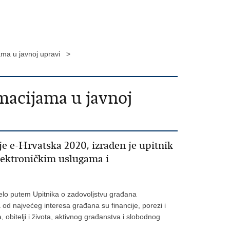
ama u javnoj upravi >
macijama u javnoj
je e-Hrvatska 2020, izrađen je upitnik
lektroničkim uslugama i
velo putem Upitnika o zadovoljstvu građana
od najvećeg interesa građana su financije, porezi i
 obitelji i života, aktivnog građanstva i slobodnog