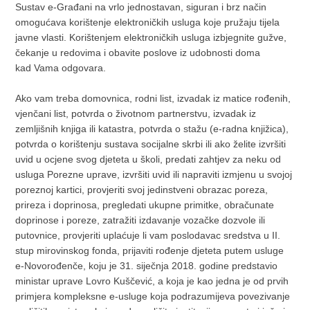
Sustav e-Građani na vrlo jednostavan, siguran i brz način
omogućava korištenje elektroničkih usluga koje pružaju tijela
javne vlasti. Korištenjem elektroničkih usluga izbjegnite gužve,
čekanje u redovima i obavite poslove iz udobnosti doma
kad Vama odgovara.
Ako vam treba domovnica, rodni list, izvadak iz matice rođenih,
vjenčani list, potvrda o životnom partnerstvu, izvadak iz
zemljišnih knjiga ili katastra, potvrda o stažu (e-radna knjižica),
potvrda o korištenju sustava socijalne skrbi ili ako želite izvršiti
uvid u ocjene svog djeteta u školi, predati zahtjev za neku od
usluga Porezne uprave, izvršiti uvid ili napraviti izmjenu u svojoj
poreznoj kartici, provjeriti svoj jedinstveni obrazac poreza,
prireza i doprinosa, pregledati ukupne primitke, obračunate
doprinose i poreze, zatražiti izdavanje vozačke dozvole ili
putovnice, provjeriti uplaćuje li vam poslodavac sredstva u II.
stup mirovinskog fonda, prijaviti rođenje djeteta putem usluge
e-Novorođenče, koju je 31. siječnja 2018. godine predstavio
ministar uprave Lovro Kuščević, a koja je kao jedna je od prvih
primjera kompleksne e-usluge koja podrazumijeva povezivanje