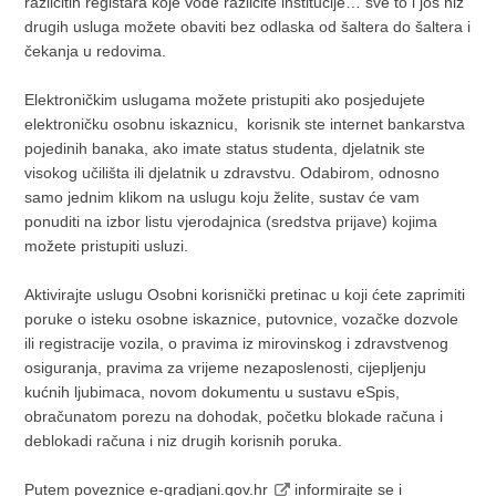
različitih registara koje vode različite institucije… sve to i još niz
drugih usluga možete obaviti bez odlaska od šaltera do šaltera i
čekanja u redovima.
Elektroničkim uslugama možete pristupiti ako posjedujete
elektroničku osobnu iskaznicu, korisnik ste internet bankarstva
pojedinih banaka, ako imate status studenta, djelatnik ste
visokog učilišta ili djelatnik u zdravstvu. Odabirom, odnosno
samo jednim klikom na uslugu koju želite, sustav će vam
ponuditi na izbor listu vjerodajnica (sredstva prijave) kojima
možete pristupiti usluzi.
Aktivirajte uslugu Osobni korisnički pretinac u koji ćete zaprimiti
poruke o isteku osobne iskaznice, putovnice, vozačke dozvole
ili registracije vozila, o pravima iz mirovinskog i zdravstvenog
osiguranja, pravima za vrijeme nezaposlenosti, cijepljenju
kućnih ljubimaca, novom dokumentu u sustavu eSpis,
obračunatom porezu na dohodak, početku blokade računa i
deblokadi računa i niz drugih korisnih poruka.
Putem poveznice
e-gradjani.gov.hr
informirajte se i