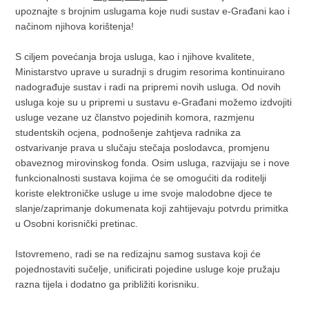
upoznajte s brojnim uslugama koje nudi sustav e-Građani kao i
načinom njihova korištenja!
S ciljem povećanja broja usluga, kao i njihove kvalitete,
Ministarstvo uprave u suradnji s drugim resorima kontinuirano
nadograđuje sustav i radi na pripremi novih usluga. Od novih
usluga koje su u pripremi u sustavu e-Građani možemo izdvojiti
usluge vezane uz članstvo pojedinih komora, razmjenu
studentskih ocjena, podnošenje zahtjeva radnika za
ostvarivanje prava u slučaju stečaja poslodavca, promjenu
obaveznog mirovinskog fonda. Osim usluga, razvijaju se i nove
funkcionalnosti sustava kojima će se omogućiti da roditelji
koriste elektroničke usluge u ime svoje malodobne djece te
slanje/zaprimanje dokumenata koji zahtijevaju potvrdu primitka
u Osobni korisnički pretinac.
Istovremeno, radi se na redizajnu samog sustava koji će
pojednostaviti sučelje, unificirati pojedine usluge koje pružaju
razna tijela i dodatno ga približiti korisniku.