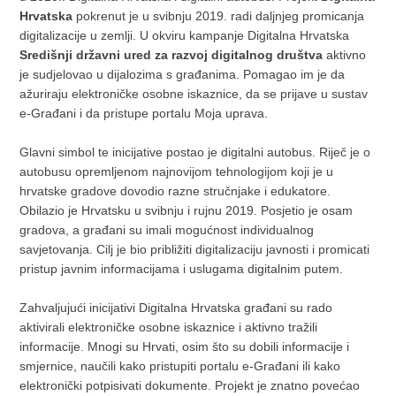
Hrvatska
pokrenut je u svibnju 2019. radi daljnjeg promicanja
digitalizacije u zemlji. U okviru kampanje Digitalna Hrvatska
Središnji državni ured za razvoj digitalnog društva
aktivno
je sudjelovao u dijalozima s građanima. Pomagao im je da
ažuriraju elektroničke osobne iskaznice, da se prijave u sustav
e-Građani i da pristupe portalu Moja uprava.
Glavni simbol te inicijative postao je digitalni autobus. Riječ je o
autobusu opremljenom najnovijom tehnologijom koji je u
hrvatske gradove dovodio razne stručnjake i edukatore.
Obilazio je Hrvatsku u svibnju i rujnu 2019. Posjetio je osam
gradova, a građani su imali mogućnost individualnog
savjetovanja. Cilj je bio približiti digitalizaciju javnosti i promicati
pristup javnim informacijama i uslugama digitalnim putem.
Zahvaljujući inicijativi Digitalna Hrvatska građani su rado
aktivirali elektroničke osobne iskaznice i aktivno tražili
informacije. Mnogi su Hrvati, osim što su dobili informacije i
smjernice, naučili kako pristupiti portalu e-Građani ili kako
elektronički potpisivati dokumente. Projekt je znatno povećao