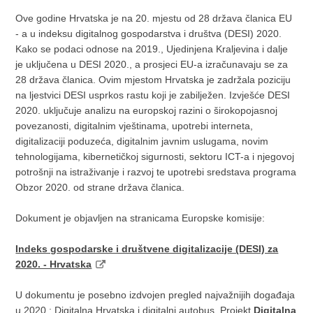
Ove godine Hrvatska je na 20. mjestu od 28 država članica EU
- a u indeksu digitalnog gospodarstva i društva (DESI) 2020.
Kako se podaci odnose na 2019., Ujedinjena Kraljevina i dalje
je uključena u DESI 2020., a prosjeci EU-a izračunavaju se za
28 država članica. Ovim mjestom Hrvatska je zadržala poziciju
na ljestvici DESI usprkos rastu koji je zabilježen. Izvješće DESI
2020. uključuje analizu na europskoj razini o širokopojasnoj
povezanosti, digitalnim vještinama, upotrebi interneta,
digitalizaciji poduzeća, digitalnim javnim uslugama, novim
tehnologijama, kibernetičkoj sigurnosti, sektoru ICT-a i njegovoj
potrošnji na istraživanje i razvoj te upotrebi sredstava programa
Obzor 2020. od strane država članica.
Dokument je objavljen na stranicama Europske komisije:
Indeks gospodarske i društvene digitalizacije (DESI) za
2020. - Hrvatska
U dokumentu je posebno izdvojen pregled najvažnijih događaja
u 2020.: Digitalna Hrvatska i digitalni autobus. Projekt
Digitalna