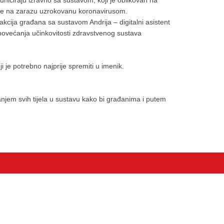
uniciraju izravno sa sustavom, koji je oblikovan na
mnje na zarazu uzrokovanu koronavirusom.
erakcija građana sa sustavom Andrija – digitalni asistent
 i povećanja učinkovitosti zdravstvenog sustava
je potrebno najprije spremiti u imenik.
vanjem svih tijela u sustavu kako bi građanima i putem