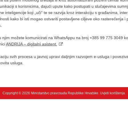
ma da putem mobilnog uređaja ili kroz automatizirani pozivni centar kom
unikaciji s korisnicima, dajući upute kako postupati u slučajevima su
e inteligencije koji „uči“ te se razvija kroz interakciju s građanima, int
alnosti kako bi isti mogao ostvariti postavljene ciljeve oko rasterećenja
.
 njim možete komunicirati na WhatsAppu na broj +385 99 775 3049 koji 
nici
ANDRIJA – digitalni asistent.
izaciju svih procesa u javnoj upravi daljnjim razvojem e-usluga i povezi
kovita usluga.
Copyright © 2026 Ministarstvo pravosuđa Republike Hrvatske.
Uvjeti korištenja
.