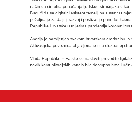
Sustav Andrija – digitalni asistent omogućuje korisnici
način da simulira ponašanje ljudskog stručnjaka u kom
Budući da se digitalni asistent temelji na sustavu umjetn
poželjna je za daljnji razvoj i postizanje pune funkcion
Republike Hrvatske u uvjetima pandemije koronavirusa
Andrija je namijenjen svakom hrvatskom građaninu, a s
Aktivacijska poveznica objavljena je i na službenoj stra
Vlada Republike Hrvatske će nastaviti provoditi digital
novih komunikacijskih kanala bila dostupna brza i učin