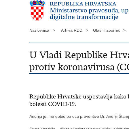
Naslovnica >
Arhiva RDD >
Glavni izbornik >
U Vladi Republike Hrvat
protiv koronavirusa (
Republike Hrvatske uspostavlja kako bi
bolesti COVID-19.
Andrija je ime dobio po ocu preventive Dr. Andriji Štamp