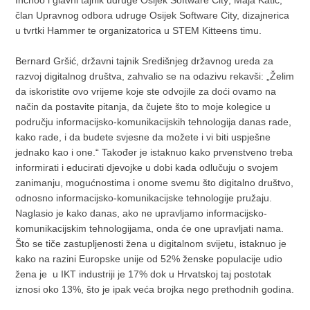
Inchoo i glavni tajnik udruge Osijek Software City; Maja Katić,
član Upravnog odbora udruge Osijek Software City, dizajnerica
u tvrtki Hammer te organizatorica u STEM Kitteens timu.
Bernard Gršić, državni tajnik Središnjeg državnog ureda za
razvoj digitalnog društva, zahvalio se na odazivu rekavši: „Želim
da iskoristite ovo vrijeme koje ste odvojile za doći ovamo na
način da postavite pitanja, da čujete što to moje kolegice u
području informacijsko-komunikacijskih tehnologija danas rade,
kako rade, i da budete svjesne da možete i vi biti uspješne
jednako kao i one.“ Također je istaknuo kako prvenstveno treba
informirati i educirati djevojke u dobi kada odlučuju o svojem
zanimanju, mogućnostima i onome svemu što digitalno društvo,
odnosno informacijsko-komunikacijske tehnologije pružaju.
Naglasio je kako danas, ako ne upravljamo informacijsko-
komunikacijskim tehnologijama, onda će one upravljati nama.
Što se tiče zastupljenosti žena u digitalnom svijetu, istaknuo je
kako na razini Europske unije od 52% ženske populacije udio
žena je u IKT industriji je 17% dok u Hrvatskoj taj postotak
iznosi oko 13%, što je ipak veća brojka nego prethodnih godina.