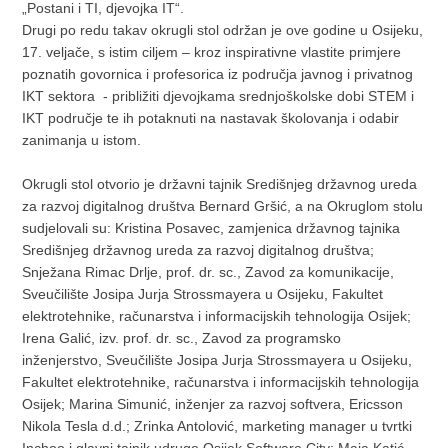
„Postani i TI, djevojka IT“.
Drugi po redu takav okrugli stol održan je ove godine u Osijeku,
17. veljače, s istim ciljem – kroz inspirativne vlastite primjere
poznatih govornica i profesorica iz područja javnog i privatnog
IKT sektora - približiti djevojkama srednjoškolske dobi STEM i
IKT područje te ih potaknuti na nastavak školovanja i odabir
zanimanja u istom.
Okrugli stol otvorio je državni tajnik Središnjeg državnog ureda
za razvoj digitalnog društva Bernard Gršić, a na Okruglom stolu
sudjelovali su: Kristina Posavec, zamjenica državnog tajnika
Središnjeg državnog ureda za razvoj digitalnog društva;
Snježana Rimac Drlje, prof. dr. sc., Zavod za komunikacije,
Sveučilište Josipa Jurja Strossmayera u Osijeku, Fakultet
elektrotehnike, računarstva i informacijskih tehnologija Osijek;
Irena Galić, izv. prof. dr. sc., Zavod za programsko
inženjerstvo, Sveučilište Josipa Jurja Strossmayera u Osijeku,
Fakultet elektrotehnike, računarstva i informacijskih tehnologija
Osijek; Marina Simunić, inženjer za razvoj softvera, Ericsson
Nikola Tesla d.d.; Zrinka Antolović, marketing manager u tvrtki