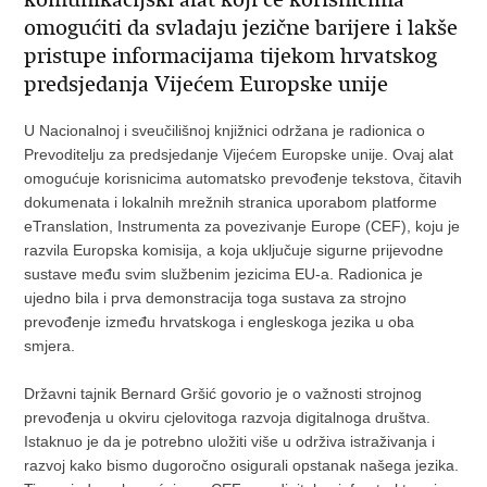
omogućiti da svladaju jezične barijere i lakše
pristupe informacijama tijekom hrvatskog
predsjedanja Vijećem Europske unije
U Nacionalnoj i sveučilišnoj knjižnici održana je radionica o
Prevoditelju za predsjedanje Vijećem Europske unije. Ovaj alat
omogućuje korisnicima automatsko prevođenje tekstova, čitavih
dokumenata i lokalnih mrežnih stranica uporabom platforme
eTranslation, Instrumenta za povezivanje Europe (CEF), koju je
razvila Europska komisija, a koja uključuje sigurne prijevodne
sustave među svim službenim jezicima EU-a. Radionica je
ujedno bila i prva demonstracija toga sustava za strojno
prevođenje između hrvatskoga i engleskoga jezika u oba
smjera.
Državni tajnik Bernard Gršić govorio je o važnosti strojnog
prevođenja u okviru cjelovitoga razvoja digitalnoga društva.
Istaknuo je da je potrebno uložiti više u održiva istraživanja i
razvoj kako bismo dugoročno osigurali opstanak našega jezika.