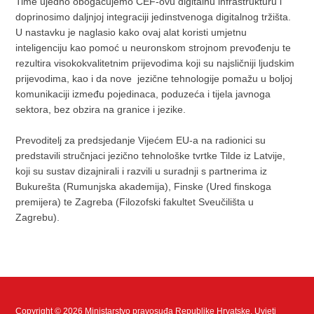
Time ujedno obogaćujemo CEF-ovu digitalnu infrastrukturu i
doprinosimo daljnjoj integraciji jedinstvenoga digitalnog tržišta.
U nastavku je naglasio kako ovaj alat koristi umjetnu
inteligenciju kao pomoć u neuronskom strojnom prevođenju te
rezultira visokokvalitetnim prijevodima koji su najsličniji ljudskim
prijevodima, kao i da nove jezične tehnologije pomažu u boljoj
komunikaciji između pojedinaca, poduzeća i tijela javnoga
sektora, bez obzira na granice i jezike.
Prevoditelj za predsjedanje Vijećem EU-a na radionici su
predstavili stručnjaci jezično tehnološke tvrtke Tilde iz Latvije,
koji su sustav dizajnirali i razvili u suradnji s partnerima iz
Bukurešta (Rumunjska akademija), Finske (Ured finskoga
premijera) te Zagreba (Filozofski fakultet Sveučilišta u
Zagrebu).
Copyright © 2026 Ministarstvo pravosuđa Republike Hrvatske.
Uvjeti