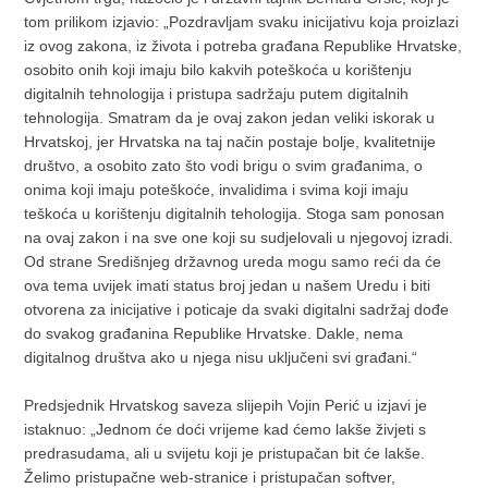
tom prilikom izjavio: „Pozdravljam svaku inicijativu koja proizlazi
iz ovog zakona, iz života i potreba građana Republike Hrvatske,
osobito onih koji imaju bilo kakvih poteškoća u korištenju
digitalnih tehnologija i pristupa sadržaju putem digitalnih
tehnologija. Smatram da je ovaj zakon jedan veliki iskorak u
Hrvatskoj, jer Hrvatska na taj način postaje bolje, kvalitetnije
društvo, a osobito zato što vodi brigu o svim građanima, o
onima koji imaju poteškoće, invalidima i svima koji imaju
teškoća u korištenju digitalnih tehologija. Stoga sam ponosan
na ovaj zakon i na sve one koji su sudjelovali u njegovoj izradi.
Od strane Središnjeg državnog ureda mogu samo reći da će
ova tema uvijek imati status broj jedan u našem Uredu i biti
otvorena za inicijative i poticaje da svaki digitalni sadržaj dođe
do svakog građanina Republike Hrvatske. Dakle, nema
digitalnog društva ako u njega nisu uključeni svi građani.“
Predsjednik Hrvatskog saveza slijepih Vojin Perić u izjavi je
istaknuo: „Jednom će doći vrijeme kad ćemo lakše živjeti s
predrasudama, ali u svijetu koji je pristupačan bit će lakše.
Želimo pristupačne web-stranice i pristupačan softver,