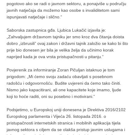
pogotovo ako se radi o javnom sektoru, a ponajviše u području
javnih natječaja da možemo kao osobe s invaliditetom sami
ispunjavati natječaje i slično.“
Saborska zastupnica gđa. Ljubica Lukačić izjavila je:
„Zahvaljujem državnom tajniku jer smo kroz dva čitanja doista
dobro „izbrusili“ ovaj zakon i državni tajnik založio se kako bi što
prije bio donesen jer bila je velika želja da učinimo korak
naprijed kada je ova vrsta pristupačnosti u pitanju.“
Povjerenik za informiranje Zoran Pičuljan istaknuo je tom
prigodom: „Mi ćemo svoju zadaću obavljati s posebnom
radošću i odgovornošću. Budite uvjereni da ćemo tako činiti.
Nismo jako kapacitirani, ali one kapacitete koje imamo, ljude
koji to hoće raditi, oni su posebno i motivirani.“
Podsjetimo, u Europskoj uniji donesena je Direktiva 2016/2102
Europskog parlamenta i Vijeća 26. listopada 2016. o
pristupačnosti internetskih stranica i mobilnih aplikacija tijela
javnog sektora s ciljem da se olakša pristup javnim uslugama i