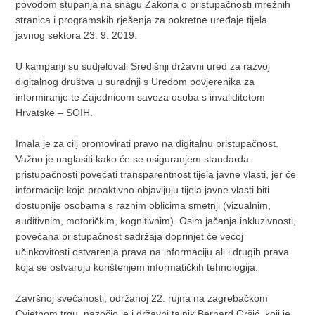
povodom stupanja na snagu Zakona o pristupačnosti mrežnih
stranica i programskih rješenja za pokretne uređaje tijela
javnog sektora 23. 9. 2019.
U kampanji su sudjelovali Središnji državni ured za razvoj
digitalnog društva u suradnji s Uredom povjerenika za
informiranje te Zajednicom saveza osoba s invaliditetom
Hrvatske – SOIH.
Imala je za cilj promovirati pravo na digitalnu pristupačnost.
Važno je naglasiti kako će se osiguranjem standarda
pristupačnosti povećati transparentnost tijela javne vlasti, jer će
informacije koje proaktivno objavljuju tijela javne vlasti biti
dostupnije osobama s raznim oblicima smetnji (vizualnim,
auditivnim, motoričkim, kognitivnim). Osim jačanja inkluzivnosti,
povećana pristupačnost sadržaja doprinjet će većoj
učinkovitosti ostvarenja prava na informaciju ali i drugih prava
koja se ostvaruju korištenjem informatičkih tehnologija.
Završnoj svečanosti, održanoj 22. rujna na zagrebačkom
Cvjetnom trgu, nazočio je i državni tajnik Bernard Gršić, koji je