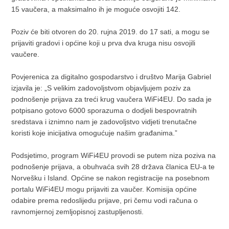
15 vaučera, a maksimalno ih je moguće osvojiti 142.
Poziv će biti otvoren do 20. rujna 2019. do 17 sati, a mogu se
prijaviti gradovi i općine koji u prva dva kruga nisu osvojili
vaučere.
Povjerenica za digitalno gospodarstvo i društvo Marija Gabriel
izjavila je: „S velikim zadovoljstvom objavljujem poziv za
podnošenje prijava za treći krug vaučera WiFi4EU. Do sada je
potpisano gotovo 6000 sporazuma o dodjeli bespovratnih
sredstava i iznimno nam je zadovoljstvo vidjeti trenutačne
koristi koje inicijativa omogućuje našim građanima.”
Podsjetimo, program WiFi4EU provodi se putem niza poziva na
podnošenje prijava, a obuhvaća svih 28 država članica EU-a te
Norvešku i Island. Općine se nakon registracije na posebnom
portalu WiFi4EU mogu prijaviti za vaučer. Komisija općine
odabire prema redoslijedu prijave, pri čemu vodi računa o
ravnomjernoj zemljopisnoj zastupljenosti.