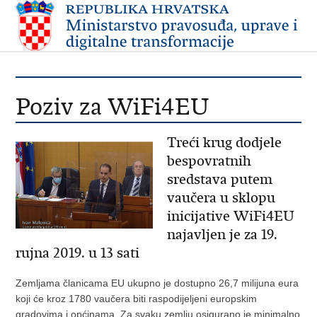
Poziv za WiFi4EU
Treći krug dodjele
bespovratnih
sredstava putem
vaučera u sklopu
inicijative WiFi4EU
najavljen je za 19.
rujna 2019. u 13 sati
Zemljama članicama EU ukupno je dostupno 26,7 milijuna eura
koji će kroz 1780 vaučera biti raspodijeljeni europskim
gradovima i općinama. Za svaku zemlju osigurano je minimalno