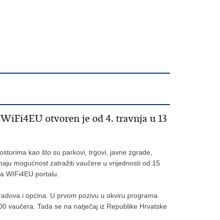
WiFi4EU otvoren je od 4. travnja u 13
storima kao što su parkovi, trgovi, javne zgrade,
maju mogućnost zatražiti vaučere u vrijednosti od 15
 na WIFi4EU portalu.
 gradova i općina. U prvom pozivu u okviru programa
800 vaučera. Tada se na natječaj iz Republike Hrvatske