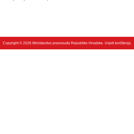
Copyright © 2026 Ministarstvo pravosuđa Republike Hrvatske.
Uvjeti korištenja
.