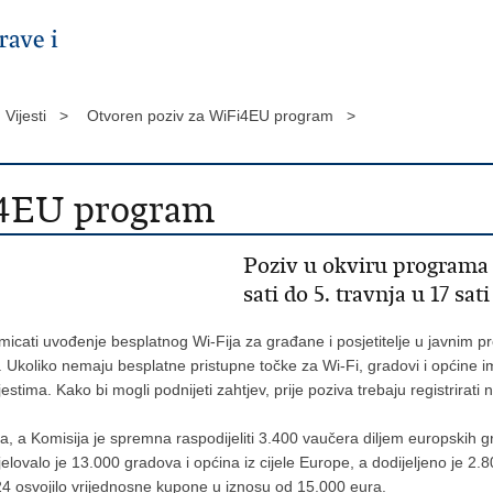
Vijesti >
Otvoren poziv za WiFi4EU program >
i4EU program
Poziv u okviru programa 
sati do 5. travnja u 17 sati
cati uvođenje besplatnog Wi-Fija za građane i posjetitelje u javnim pro
. Ukoliko nemaju besplatne pristupne točke za Wi-Fi, gradovi i općine i
ima. Kako bi mogli podnijeti zahtjev, prije poziva trebaju registrirati
ra, a Komisija je spremna raspodijeliti 3.400 vaučera diljem europskih
lovalo je 13.000 gradova i općina iz cijele Europe, a dodijeljeno je 2.
224 osvojilo vrijednosne kupone u iznosu od 15.000 eura.