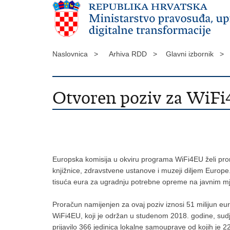
Naslovnica >
Arhiva RDD >
Glavni izbornik >
Otvoren poziv za WiF
Europska komisija u okviru programa WiFi4EU želi promi
knjižnice, zdravstvene ustanove i muzeji diljem Europe
tisuća eura za ugradnju potrebne opreme na javnim mjest
Proračun namijenjen za ovaj poziv iznosi 51 milijun eu
WiFi4EU, koji je održan u studenom 2018. godine, sudje
prijavilo 366 jedinica lokalne samouprave od kojih je 