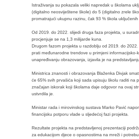
Istraživanja su pokazala veliki napredak u školama ukl
(digitalno neosviještene škole) do 5 (digitalno zrele š
promatrajući ukupnu razinu, čak 93 % škola uključenih u
Od 2019. do 2022. slijedi druga faza projekta, u suradn
procjenjuje se na 1,3 milijarde kuna.
Drugom fazom projekta u razdoblju od 2019. do 2022. pl
prati međunarodne trendove u primjeni informacijsko-kom
unapređivanju obrazovanja, izjavila je na predstavljanj
Ministrica znanosti i obrazovanja Blaženka Divjak sma
će 65% svih prvašića koji sada upisuju školu raditi na 
značajan iskorak koji školama daje odgovor na ovaj strel
ustvrdila je.
Ministar rada i mirovinskog sustava Marko Pavić napome
financijsku potporu vlade u sljedećoj fazi projekta.
Rezultate projekta na predstavljenoj prezentaciji podrž
za edukacijom djece o opasnostima na mreži i potrebu z