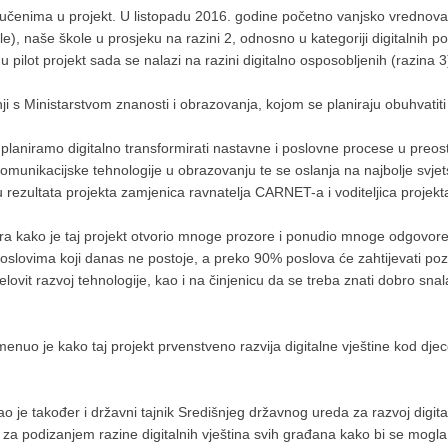
jučenima u projekt. U listopadu 2016. godine početno vanjsko vrednovanj
kole), naše škole u prosjeku na razini 2, odnosno u kategoriji digitalnih
 pilot projekt sada se nalazi na razini digitalno osposobljenih (razina 
ji s Ministarstvom znanosti i obrazovanja, kojom se planiraju obuhvatiti
aniramo digitalno transformirati nastavne i poslovne procese u preosta
unikacijske tehnologije u obrazovanju te se oslanja na najbolje svjetsk
u rezultata projekta zamjenica ravnatelja CARNET-a i voditeljica projek
tra kako je taj projekt otvorio mnoge prozore i ponudio mnoge odgovor
poslovima koji danas ne postoje, a preko 90% poslova će zahtijevati pozn
ovit razvoj tehnologije, kao i na činjenicu da se treba znati dobro snala
nuo je kako taj projekt prvenstveno razvija digitalne vještine kod dje
ao je također i državni tajnik Središnjeg državnog ureda za razvoj digita
a podizanjem razine digitalnih vještina svih građana kako bi se mogla p