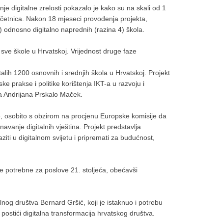
e digitalne zrelosti pokazalo je kako su na skali od 1
 početnica. Nakon 18 mjeseci provođenja projekta,
3) odnosno digitalno naprednih (razina 4) škola.
 sve škole u Hrvatskoj. Vrijednost druge faze
lih 1200 osnovnih i srednjih škola u Hrvatskoj. Projekt
e prakse i politike korištenja IKT-a u razvoju i
ta Andrijana Prskalo Maček.
e, osobito s obzirom na procjenu Europske komisije da
avanje digitalnih vještina. Projekt predstavlja
ziti u digitalnom svijetu i pripremati za budućnost,
ce potrebne za poslove 21. stoljeća, obećavši
lnog društva Bernard Gršić, koji je istaknuo i potrebu
ostići digitalna transformacija hrvatskog društva.