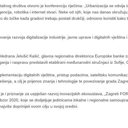
talnog društva otvorio je konferenciju riječima: „Urbanizacija se odvij
igencija, robotika i internet stvari. Neke od njih, koje nas danas okružuju
mo do točke kada gradovi trebaju postati drukčiji, odnosno koristiti kako 
vanja razvoja digitalizacije industrije, javne uprave i digitalnih vještin
edrana Jelušić Kašić, glavna regionalna direktorica Europske banke za 
ganja i raspravu predstavili etablirani međunarodni stručnjaci iz Sofije
ementaciju digitalnih vještina, pristup podacima, satelitsku komunikacij
rješenja, a cilj je prijenos znanja i tehnologije te povezivanje grada Zag
 je i priznanje za uspješan razvoj inovacijskih ekosustava, „Zagreb F
bzor 2020, koje se dodjeljuje jedinicama lokalne i regionalne samoupra
jviše doprinijeli ovom cilju u svojoj sredini.