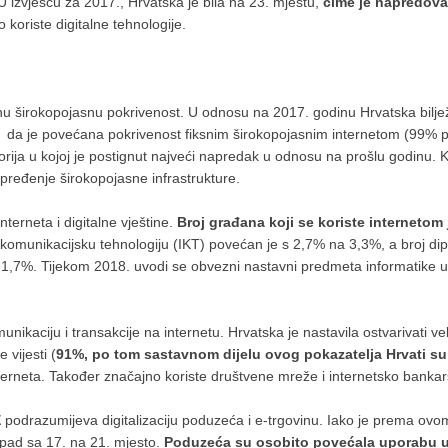
 U izvješću za 2017., Hrvatska je bila na 23. mjestu,
čime je napredova
 koriste digitalne tehnologije.
u širokopojasnu pokrivenost. U odnosu na 2017. godinu Hrvatska biljež
o da je povećana pokrivenost fiksnim širokopojasnim internetom (99% po
ija u kojoj je postignut najveći napredak u odnosu na prošlu godinu. Ka
pređenje širokopojasne infrastrukture.
terneta i digitalne vještine.
Broj građana koji se koriste internetom
i komunikacijsku tehnologiju (IKT) povećan je s 2,7% na 3,3%, a broj dip
,7%. Tijekom 2018. uvodi se obvezni nastavni predmeta informatike u 5
ikaciju i transakcije na internetu. Hrvatska je nastavila ostvarivati ve
 vijesti (
91%, po tom sastavnom dijelu ovog pokazatelja Hrvati su
nterneta. Također značajno koriste društvene mreže i internetsko bankar
E
podrazumijeva digitalizaciju poduzeća i e-trgovinu. Iako je prema ovo
e pad sa 17. na 21. mjesto.
Poduzeća su osobito povećala uporabu usl