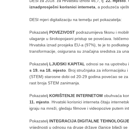
DESI za 2018. za Hrvatsku iznosi 46,7, tj.
22. mjesto
.
iznadprosječni korisnici interneta
, a poduzeća vješto
DESI mjeri digitalizaciju na temelju pet pokazatelja:
Pokazatelj
POVEZIVOST
podrazumijeva fiksnu i mobiln
ulaganje u širokopojasni pristup se povećava. Ističem
Hrvatska iznad prosjeka EU-a (97%), te je to podkategor
transformacije, osigurana su značajna sredstva za una
Pokazatelj
LJUDSKI KAPITAL
odnosi se na upotrebu in
s 19. na 18. mjesto
. Broj stručnjaka za informacijsku 
(STEM) starosne dobi od 20-29 godina povećao se za 1
rast broja STEM zanimanja.
Pokazatelj
KORIŠTENJE INTERNETOM
obuhvaća komun
11. mjesto
. Hrvatski korisnici interneta čitaju internetske
igraju na mreži, gledaju filmove i videopozive putem i
Pokazatelj
INTEGRACIJA DIGITALNE TEHNOLOGIJ
vrijednosti u odnosu na druge države članice bilježi s