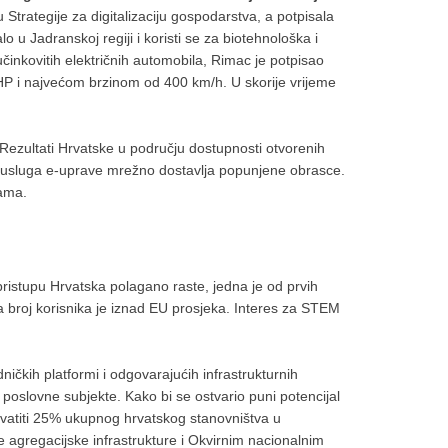
Strategije za digitalizaciju gospodarstva, a potpisala
o u Jadranskoj regiji i koristi se za biotehnološka i
činkovitih električnih automobila, Rimac je potpisao
HP i najvećom brzinom od 400 km/h. U skorije vrijeme
 Rezultati Hrvatske u području dostupnosti otvorenih
ka usluga e-uprave mrežno dostavlja popunjene obrasce.
cama.
pristupu Hrvatska polagano raste, jedna je od prvih
a broj korisnika je iznad EU prosjeka. Interes za STEM
ničkih platformi i odgovarajućih infrastrukturnih
i poslovne subjekte. Kako bi se ostvario puni potencijal
hvatiti 25% ukupnog hrvatskog stanovništva u
 agregacijske infrastrukture i Okvirnim nacionalnim