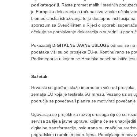
podkategoriji
. Raste promet malih i srednjih poduzeća 
je Europsku deklaraciju o računalstvu visoke učinkovitos
biomedicinska istraživanja te je dostupno institucijama
sporazum sa Sveučilištem u Rijeci o uporabi superrač
očekuje se potpisivanje deklaracija o suradnji u područj
Pokazatelj
DIGITALNE JAVNE USLUGE
odnosi se na
podataka viši su od prosjeka EU-a. Kontinuirano se po
Podkategorija u kojem se Hrvatska posebno ističe jes
Sažetak
Hrvatski se građani služe internetom više od prosjeka,
zemalja EU koja je testirala 5G mrežu. Vezano uz uslug
područje se povećava i planira se motivirati povećanj
Ugovaraju se projekti za razvoj e-usluga čiji će se rezu
servisa za tijela javne uprave, kojima će se unaprijedit
digitalne transformacije, osigurana su značajna sreds
prigradskim i ruralnim područjima. Poboljšanjem povez