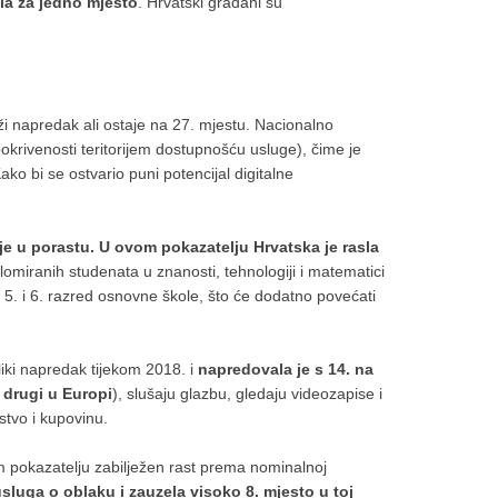
la za jedno mjesto
. Hrvatski građani su
i napredak ali ostaje na 27. mjestu. Nacionalno
krivenosti teritorijem dostupnošću usluge), čime je
ko bi se ostvario puni potencijal digitalne
 je u porastu. U ovom pokazatelju Hrvatska je rasla
lomiranih studenata u znanosti, tehnologiji i matematici
. i 6. razred osnovne škole, što će dodatno povećati
liki napredak tijekom 2018. i
napredovala je s 14. na
 drugi u Europi
), slušaju glazbu, gledaju videozapise i
stvo i kupovinu.
m pokazatelju zabilježen rast prema nominalnoj
uga o oblaku i zauzela visoko 8. mjesto u toj