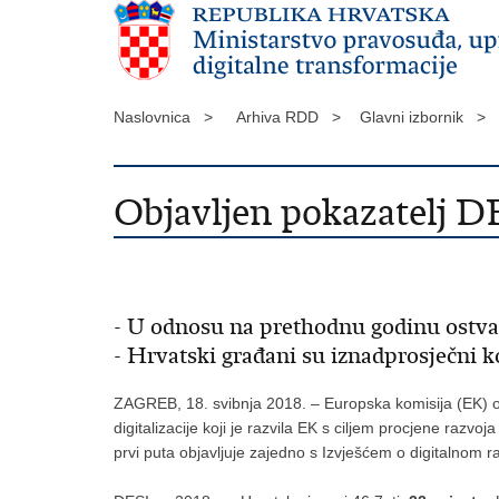
Naslovnica >
Arhiva RDD >
Glavni izbornik >
Objavljen pokazatelj DE
- U odnosu na prethodnu godinu ostvar
- Hrvatski građani su iznadprosječni ko
ZAGREB, 18. svibnja 2018. – Europska komisija (EK) obj
digitalizacije koji je razvila EK s ciljem procjene razv
prvi puta objavljuje zajedno s Izvješćem o digitalnom 