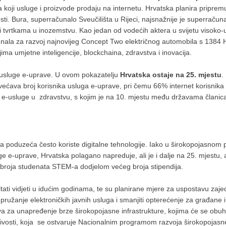
koji usluge i proizvode prodaju na internetu. Hrvatska planira pripremu 
ti. Bura, superračunalo Sveučilišta u Rijeci, najsnažnije je superračunal
 i tvrtkama u inozemstvu. Kao jedan od vodećih aktera u svijetu visoko-u
unala za razvoj najnovijeg Concept Two električnog automobila s 1384 
ima umjetne inteligencije, blockchaina, zdravstva i inovacija.
 usluge e-uprave. U ovom pokazatelju
Hrvatska ostaje na 25. mjestu
.
većava broj korisnika usluga e-uprave, pri čemu 66% internet korisni
u e-usluge u zdravstvu, s kojim je na 10. mjestu među državama člani
 a poduzeća često koriste digitalne tehnologije. Iako u širokopojasnom 
e e-uprave, Hrvatska polagano napreduje, ali je i dalje na 25. mjestu, 
e broja studenata STEM-a dodjelom većeg broja stipendija.
ltati vidjeti u idućim godinama, te su planirane mjere za uspostavu zajed
i pružanje elektroničkih javnih usluga i smanjiti opterećenje za građane 
tva za unapređenje brze širokopojasne infrastrukture, kojima će se obu
ivosti, koja se ostvaruje Nacionalnim programom razvoja širokopojasne