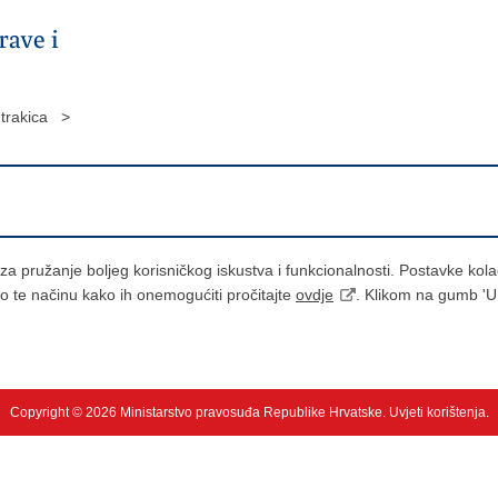
 trakica >
) za pružanje boljeg korisničkog iskustva i funkcionalnosti. Postavke ko
mo te načinu kako ih onemogućiti pročitajte
ovdje
. Klikom na gumb 'U 
Copyright © 2026 Ministarstvo pravosuđa Republike Hrvatske.
Uvjeti korištenja
.