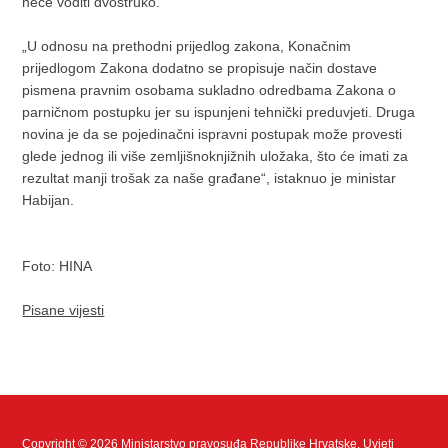
neće voditi dvostruko.
„U odnosu na prethodni prijedlog zakona, Konačnim
prijedlogom Zakona dodatno se propisuje način dostave
pismena pravnim osobama sukladno odredbama Zakona o
parničnom postupku jer su ispunjeni tehnički preduvjeti. Druga
novina je da se pojedinačni ispravni postupak može provesti
glede jednog ili više zemljišnoknjižnih uložaka, što će imati za
rezultat manji trošak za naše građane“, istaknuo je ministar
Habijan.
Foto: HINA
Pisane vijesti
Copyright © 2026 Ministarstvo pravosuđa Republike Hrvatske.
Uvjeti