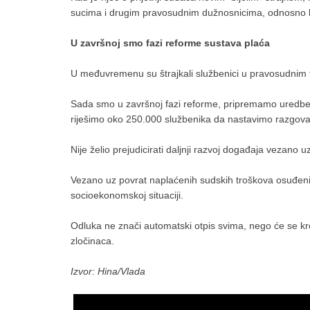
sucima i drugim pravosudnim dužnosnicima, odnosno koef
U završnoj smo fazi reforme sustava plaća
U međuvremenu su štrajkali službenici u pravosudnim ti
Sada smo u završnoj fazi reforme, pripremamo uredbe koj
riješimo oko 250.000 službenika da nastavimo razgovara
Nije želio prejudicirati daljnji razvoj događaja vezano uz
Vezano uz povrat naplaćenih sudskih troškova osuđeni
socioekonomskoj situaciji.
Odluka ne znači automatski otpis svima, nego će se kroz
zločinaca.
Izvor: Hina/Vlada