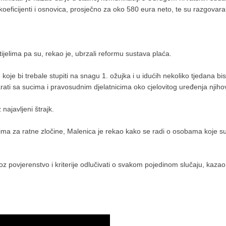
icijenti i osnovica, prosječno za oko 580 eura neto, te su razgovaral
jelima pa su, rekao je, ubrzali reformu sustava plaća.
e bi trebale stupiti na snagu 1. ožujka i u idućih nekoliko tjedana bism
ti sa sucima i pravosudnim djelatnicima oko cjelovitog uređenja njihovi
 najavljeni štrajk.
ma za ratne zločine, Malenica je rekao kako se radi o osobama koje su
 povjerenstvo i kriterije odlučivati o svakom pojedinom slučaju, kazao j