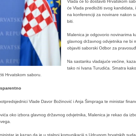
Vlada će to dostaviti Hrvatskom sab
će Vlada predložiti svog kandidata, 
na konferenciji za novinare nakon s
biti.
Malenica je odgovorio novinarima k
glavnog državnog odvjetnika ne bi mo
objaviti saborski Odbor za pravosuđ
Na sastanku vladajuće većine, kaza
tako ni Ivana Turudića. Smatra kako 
žiti Hrvatskom saboru.
nsparentno
 potpredsjednici Vlade Davor Božinović i Anja Šimpraga te ministar finan
vića oko izbora glavnog državnog odvjetnika, Malenica je rekao da izb
 svega.
m, ministar je kazao da je u stalnoj komunikaciji s Udrugom hrvatskih su