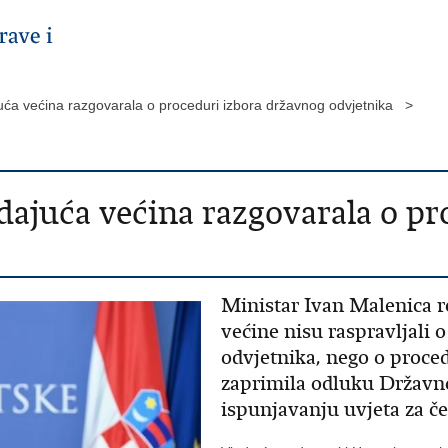
juća većina razgovarala o proceduri izbora državnog odvjetnika >
dajuća većina razgovarala o pr
Ministar Ivan Malenica r
većine nisu raspravljali
odvjetnika, nego o proced
zaprimila odluku Državno
ispunjavanju uvjeta za če