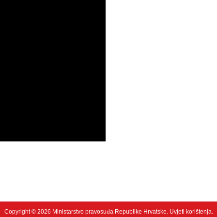
Copyright © 2026 Ministarstvo pravosuđa Republike Hrvatske.
Uvjeti korištenja
.