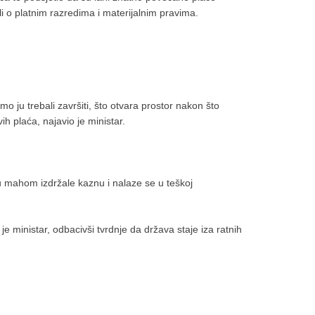
i o platnim razredima i materijalnim pravima.
o ju trebali završiti, što otvara prostor nakon što
h plaća, najavio je ministar.
 mahom izdržale kaznu i nalaze se u teškoj
e ministar, odbacivši tvrdnje da država staje iza ratnih