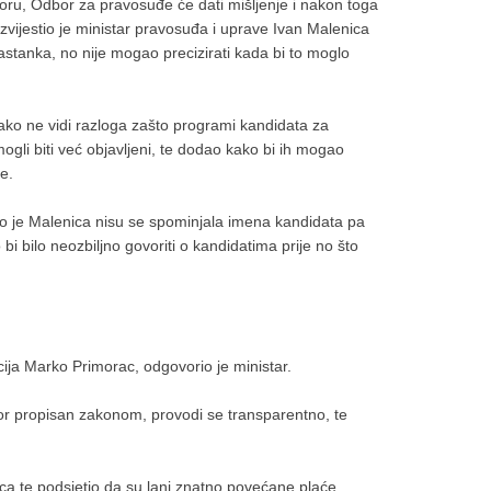
oru, Odbor za pravosuđe će dati mišljenje i nakon toga
izvijestio je ministar pravosuđa i uprave Ivan Malenica
astanka, no nije mogao precizirati kada bi to moglo
ako ne vidi razloga zašto programi kandidata za
gli biti već objavljeni, te dodao kako bi ih mogao
e.
o je Malenica nisu se spominjala imena kandidata pa
bi bilo neozbiljno govoriti o kandidatima prije no što
cija Marko Primorac, odgovorio je ministar.
or propisan zakonom, provodi se transparentno, te
daca te podsjetio da su lani znatno povećane plaće