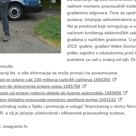
radnom vremenu pravosudnih institu
građanima odgovara. Time se ujedno
sustava, smanjuju administrativne p
Niz je prednosti koje omogućuju e-u
načinom korištenja elektroničkih us
građana u različitim gradovima. U p
2023. godine, građani Velike Gorice,
priliku zajedno s edukatorima proći
potrebne za rad u svakoj od njih. D
avosuđa.
rnji list, a više informacija se može pronaći na poveznicama:
lani-je-izdano-cak-140-milijuna-razlicitih-zahtjeva-1684355
-klikom-do-dokumenta-prijave-upisa-1685784
no-raste-od-prijave-rodenja-djeteta-do-kupnje-automobila-1689806
mljivo-digitalno-pravosude-pogotovo-zemljisne-knjige-1691532
Općinskog suda u Splitu i promocija e-usluga“ financiranog u okviru N
a cilj je jačanje učinkovitosti i efikasnosti pravosudnog sustava.
: eeagrants.hr.