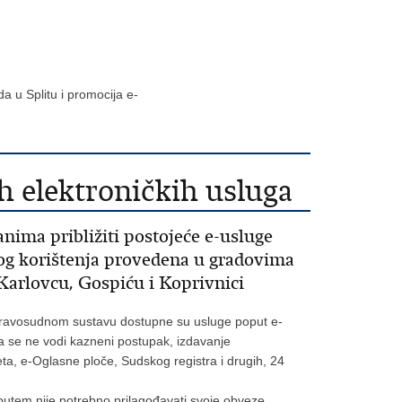
 u Splitu i promocija e-
h elektroničkih usluga
anima približiti postojeće e-usluge
og korištenja provedena u gradovima
 Karlovcu, Gospiću i Koprivnici
pravosudnom sustavu dostupne su usluge poput e-
a se ne vodi kazneni postupak, izdavanje
ta, e-Oglasne ploče, Sudskog registra i drugih, 24
putem nije potrebno prilagođavati svoje obveze