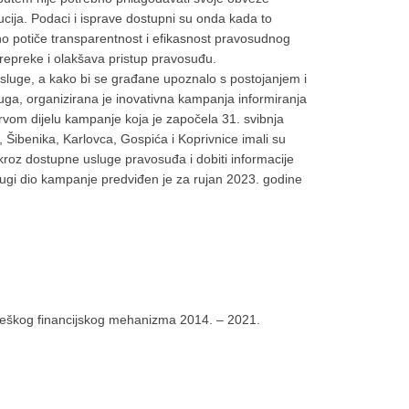
cija. Podaci i isprave dostupni su onda kada to
 potiče transparentnost i efikasnost pravosudnog
repreke i olakšava pristup pravosuđu.
sluge, a kako bi se građane upoznalo s postojanjem i
luga, organizirana je inovativna kampanja informiranja
rvom dijelu kampanje koja je započela 31. svibnja
 Šibenika, Karlovca, Gospića i Koprivnice imali su
 kroz dostupne usluge pravosuđa i dobiti informacije
rugi dio kampanje predviđen je za rujan 2023. godine
orveškog financijskog mehanizma 2014. – 2021.