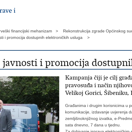
veški financijski mehanizam >
Rekonstrukcija zgrade Općinskog suda
ti i promocija dostupnih elektroničkih usluga >
javnosti i promocija dostupni
Kampanja čiji je cilj građ
pravosuđa i način njihov
Velikoj Gorici, Šibeniku,
Građanima i drugim korisnicima u 
komunikacije, izdavanje uvjerenja d
zemljišnoknjižnog izvatka, e-Predme
sata dnevno, 7 dana u tjednu.
Za dobivanje isprava elektroničkim 