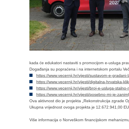
kada će edukatori nastaviti s promocijom e-usluga pr
Događanja su popraćena i na internetskom portalu Veče
https://www.vecernji.hr/vijesti/sustavom-e-gradani-
https://www.vecernji.hr/vijesti/digitalna-hrvatska
https://www.vecernji.hr/vijesti/broj-e-usluga-stal
https://www.vecernji.hr/vijesti/posebno-mi-je-zani
Ova aktivnost dio je projekta „Rekonstrukcija zgrade 
Ukupna vrijednost ovoga projekta je 12.672.941,00 EUR, 
Više informacija o Norveškom financijskom mehanizmu