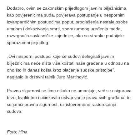
Dodatno, ovim se zakonskim prijedlogom javnim bilježnicima,
kao povjerenicima suda, povjerava postupanje u nespornim
izvanparničnim postupcima poput, proglašenja nestale osobe
umrlom i dokazivanja smrti, sporazumnog uređenja međa,
razvrgnuća suvlasničke zajednice, ako su stranke podnijele
sporazumni prijedlog.
„Ovi nesporni postupci koje će sudovi delegirati javnim
bilježnicima neće ništa više koštati naše građane u odnosu na
ono što ih danas košta kroz plaćanje sudske pristojbe“,
naglasio je državni tajnik Juro Martinović.
Pravna sigurnost se time nikako ne umanjuje, već se osigurava
brzo, kvalitetno i učinkovito ostvarivanje prava svih građana, te
se jamči pravna sigurnost, uz istovremeno rasterećenje
sudova.
Foto: Hina