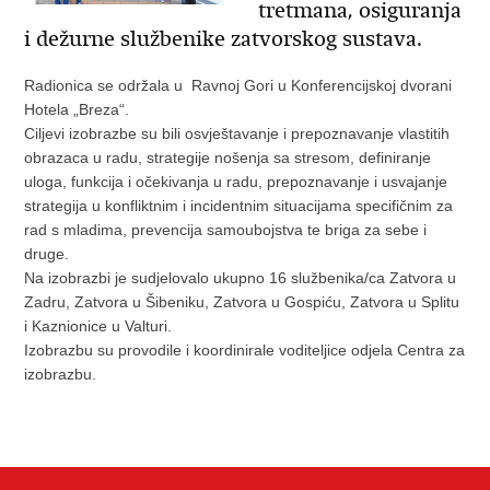
tretmana, osiguranja
i dežurne službenike zatvorskog sustava.
Radionica se održala u Ravnoj Gori u Konferencijskoj dvorani
Hotela „Breza“.
Ciljevi izobrazbe su bili osvještavanje i prepoznavanje vlastitih
obrazaca u radu, strategije nošenja sa stresom, definiranje
uloga, funkcija i očekivanja u radu, prepoznavanje i usvajanje
strategija u konfliktnim i incidentnim situacijama specifičnim za
rad s mladima, prevencija samoubojstva te briga za sebe i
druge.
Na izobrazbi je sudjelovalo ukupno 16 službenika/ca Zatvora u
Zadru, Zatvora u Šibeniku, Zatvora u Gospiću, Zatvora u Splitu
i Kaznionice u Valturi.
Izobrazbu su provodile i koordinirale voditeljice odjela Centra za
izobrazbu.