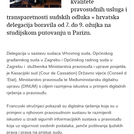
kvalitete
pravosudnih usluga i
transparetnosti sudskih odluka » hrvatska
delegacija boravila od 7. do 9. ožujka na
studijskom putovanju u Parizu.
Delegacija u sastavu sudaca Vrhovnog suda, Općinskog
građanskog suda u Zagrebu i Općinskog radnog suda u
Zagrebu i službenika Ministarstva pravosuđa i uprave posjetila
je Kasacijski sud (Cour de Cassation) Državno vijeće (Conseil d
'Etat), Ministarstvo pravosuđa te Međuministarsku digitalnu
upravu (DINUM) s ciljem razmjena iskustva u primjeni digitalnih
rješenja u pravosuđu.
Francuski stručnjaci pokazali su digitalna rješenja koja su u
primjeni u njihovom pravosudnom sustavu te razmijenili
iskustvo u izradi sigurnih infoirmacijskih sustava u pravosuđu
koja uz sigurnost osobnih podataka, jamče poštivanja ljudskih
prava i prava na pristup sudu.