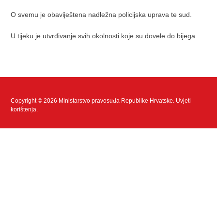
O svemu je obaviještena nadležna policijska uprava te sud.
U tijeku je utvrđivanje svih okolnosti koje su dovele do bijega.
Copyright © 2026 Ministarstvo pravosuđa Republike Hrvatske.
Uvjeti
korištenja
.