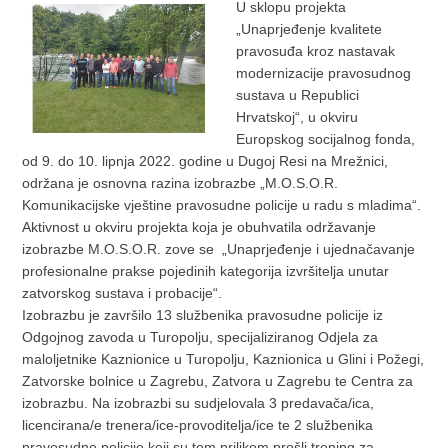
U sklopu projekta
„Unaprjeđenje kvalitete
pravosuđa kroz nastavak
modernizacije pravosudnog
sustava u Republici
Hrvatskoj“, u okviru
Europskog socijalnog fonda,
od 9. do 10. lipnja 2022. godine u Dugoj Resi na Mrežnici,
održana je osnovna razina izobrazbe „M.O.S.O.R.
Komunikacijske vještine pravosudne policije u radu s mladima“.
Aktivnost u okviru projekta koja je obuhvatila održavanje
izobrazbe M.O.S.O.R. zove se „Unaprjeđenje i ujednačavanje
profesionalne prakse pojedinih kategorija izvršitelja unutar
zatvorskog sustava i probacije“.
Izobrazbu je završilo 13 službenika pravosudne policije iz
Odgojnog zavoda u Turopolju, specijaliziranog Odjela za
maloljetnike Kaznionice u Turopolju, Kaznionica u Glini i Požegi,
Zatvorske bolnice u Zagrebu, Zatvora u Zagrebu te Centra za
izobrazbu. Na izobrazbi su sudjelovala 3 predavača/ica,
licencirana/e trenera/ice-provoditelja/ice te 2 službenika
pravosudne policije koji su tom prilikom prošli trening za