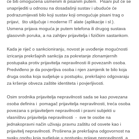
će biti omogućena usmenim ili pisanim putem. Pisani put će se
unaprijediti u odnosu na dosadašnji sustav i ubuduće će
podrazumijevati bilo koji sustav koji omogućuje pisani trag o
prijavi, što uključuje i moderne IT alate (aplikacije i sl.).
Usmena prijava moguća je putem telefona ili drugog sustava
glasovnih poruka, a na zahtjev prijavitelja i fizičkim sastankom.
Kada je riječ o sankcioniranju, novost je uvođenje mogućnosti
izricanja prekršajnih sankcija za pokretanje zlonamjernih
postupaka protiv prijavitelja nepravilnosti ili povezanih osoba.
Predviđeno je da povjerljiva osoba i njen zamjenik te bilo koja
druga osoba koja sudjeluje u postupku, prekršajno odgovaraju
za kršenje obveza zaštite identiteta i povjerljivosti.
Osim srodnika prijavitelja nepravilnosti sada se kao
povezana
osoba
definira i pomagač prijavitelja nepravilnosti, treća osoba
povezana s prijaviteljem nepravilnosti i pravni subjekti u
vlasništvu prijavitelja nepravilnosti - sve te osobe na
jednakopravni način uživaju pravnu zaštitu od osvete kao i
prijavitelj nepravilnosti. Proširena je prekršajna odgovornost na
svaku osobu koja sudjeluje u postupku prijave nepravilnosti, a