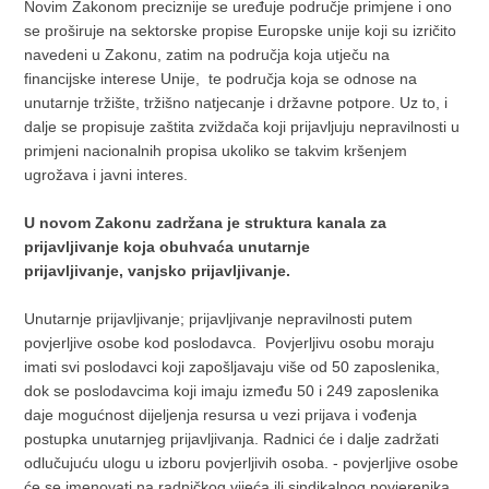
Novim Zakonom preciznije se uređuje područje primjene i ono
se proširuje na sektorske propise Europske unije koji su izričito
navedeni u Zakonu, zatim na područja koja utječu na
financijske interese Unije, te područja koja se odnose na
unutarnje tržište, tržišno natjecanje i državne potpore. Uz to, i
dalje se propisuje zaštita zviždača koji prijavljuju nepravilnosti u
primjeni nacionalnih propisa ukoliko se takvim kršenjem
ugrožava i javni interes.
U novom Zakonu zadržana je struktura kanala za
prijavljivanje koja obuhvaća unutarnje
prijavljivanje, vanjsko prijavljivanje.
Unutarnje prijavljivanje; prijavljivanje nepravilnosti putem
povjerljive osobe kod poslodavca. Povjerljivu osobu moraju
imati svi poslodavci koji zapošljavaju više od 50 zaposlenika,
dok se poslodavcima koji imaju između 50 i 249 zaposlenika
daje mogućnost dijeljenja resursa u vezi prijava i vođenja
postupka unutarnjeg prijavljivanja. Radnici će i dalje zadržati
odlučujuću ulogu u izboru povjerljivih osoba. - povjerljive osobe
će se imenovati na radničkog vijeća ili sindikalnog povjerenika,