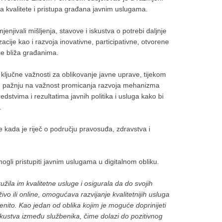
ja kvalitete i pristupa građana javnim uslugama.
jenjivali mišljenja, stavove i iskustva o potrebi daljnje
zacije kao i razvoja inovativne, participativne, otvorene
je bliža građanima.
ključne važnosti za oblikovanje javne uprave, tijekom
su pažnju na važnost promicanja razvoja mehanizma
edstvima i rezultatima javnih politika i usluga kako bi
.
 kada je riječ o području pravosuđa, zdravstva i
ogli pristupiti javnim uslugama u digitalnom obliku.
ila im kvalitetne usluge i osigurala da do svojih
o ili online, omogućava razvijanje kvalitetnijih usluga
enito. Kao jedan od oblika kojim je moguće doprinijeti
iskustva između službenika, čime dolazi do pozitivnog