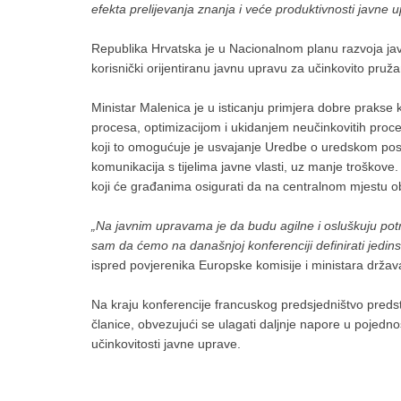
efekta prelijevanja znanja i veće produktivnosti javne 
Republika Hrvatska je u Nacionalnom planu razvoja javn
korisnički orijentiranu javnu upravu za učinkovito pruža
Ministar Malenica je u isticanju primjera dobre prakse
procesa, optimizacijom i ukidanjem neučinkovitih proces
koji to omogućuje je usvajanje Uredbe o uredskom poslo
komunikacija s tijelima javne vlasti, uz manje troško
koji će građanima osigurati da na centralnom mjestu ob
„Na javnim upravama je da budu agilne i osluškuju pot
sam da ćemo na današnjoj konferenciji definirati jedins
ispred povjerenika Europske komisije i ministara držav
Na kraju konferencije francuskog predsjedništvo predst
članice, obvezujući se ulagati daljnje napore u pojednos
učinkovitosti javne uprave.