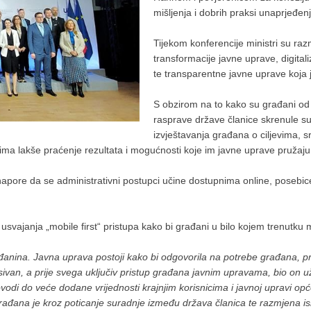
mišljenja i dobrih praksi unaprjeđen
Tijekom konferencije ministri su razm
transformacije javne uprave, digitali
te transparentne javne uprave koja 
S obzirom na to kako su građani od 
rasprave države članice skrenule 
izvještavanja građana o ciljevima, sr
ma lakše praćenje rezultata i mogućnosti koje im javne uprave pružaju
napore da se administrativni postupci učine dostupnima online, posebice
vajanja „mobile first“ pristupa kako bi građani u bilo kojem trenutku m
anina. Javna uprava postoji kako bi odgovorila na potrebe građana, pruž
van, a prije svega uključiv pristup građana javnim upravama, bio on uživ
vodi do veće dodane vrijednosti krajnjim korisnicima i javnoj upravi opć
a građana je kroz poticanje suradnje između država članica te razmjena 