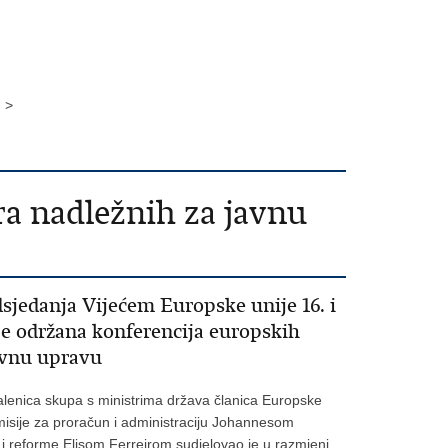
 >
ra nadležnih za javnu
sjedanja Vijećem Europske unije 16. i
 je održana konferencija europskih
javnu upravu
alenica skupa s ministrima država članica Europske
misije za proračun i administraciju Johannesom
i reforme Elisom Ferreirom sudjelovao je u razmjeni