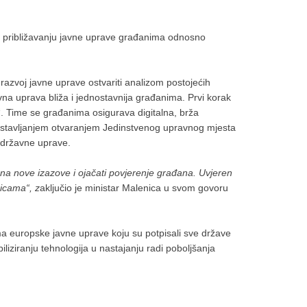
se približavanju javne uprave građanima odnosno
razvoj javne uprave ostvariti analizom postojećih
vna uprava bliža i jednostavnija građanima. Prvi korak
t“. Time se građanima osigurava digitalna, brža
spostavljanjem otvaranjem Jedinstvenog upravnog mjesta
a državne uprave.
na nove izazove i ojačati povjerenje građana. Uvjeren
nicama“, z
aključio je ministar Malenica u svom govoru
ima europske javne uprave koju su potpisali sve države
iliziranju tehnologija u nastajanju radi poboljšanja