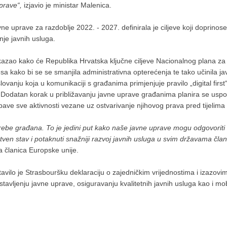
uprave“,
izjavio je ministar Malenica.
e uprave za razdoblje 2022. - 2027. definirala je ciljeve koji doprino
nje javnih usluga.
 kazao kako će Republika Hrvatska ključne ciljeve Nacionalnog plana za 
a kako bi se se smanjila administrativna opterećenja te tako učinila ja
vanju koja u komunikaciji s građanima primjenjuje pravilo „digital firs
ve. Dodatan korak u približavanju javne uprave građanima planira se u
ave sve aktivnosti vezane uz ostvarivanje njihovog prava pred tijelim
rebe građana. To je jedini put kako naše javne uprave mogu odgovoriti 
tven stav i potaknuti snažniji razvoj javnih usluga u svim državama čla
a članica Europske unije.
avilo je Strasbouršku deklaraciju o zajedničkim vrijednostima i izazov
tavljenju javne uprave, osiguravanju kvalitetnih javnih usluga kao i mob