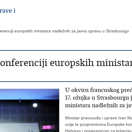
ferenciji europskih ministara nadležnih za javnu upravu u Strasbourgu
onferenciji europskih minista
U okviru francuskog pred
17. ožujka u Strasbourgu
ministara nadležnih za 
Ministar pravosuđa i uprave Ivan M
unije te povjerenicima Europske ko
Hahnom i povjerenicom za koheziju 