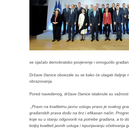
se ojačalo demokratsko povjerenje i omogućilo građani
Države članice obvezale su se kako će ulagati daljnje 
obrazovanja.
Pored navedenog, države članice istaknule su važnost us
„Pravo na kvalitetnu javnu uslugu pravo je svakog građ
građanskih prava dođu na brz i efikasan način. Progresi
koje su u stanju odgovoriti na potrebe građana, a to do
boljoj kvaliteti javnih usluga i ispunjavanju očekivanj