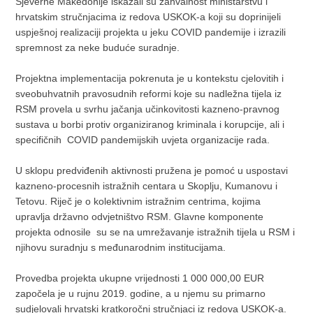
Sjeverne Makedonije iskazali su zahvalnost ministarstvu i
hrvatskim stručnjacima iz redova USKOK-a koji su doprinijeli
uspješnoj realizaciji projekta u jeku COVID pandemije i izrazili
spremnost za neke buduće suradnje.
Projektna implementacija pokrenuta je u kontekstu cjelovitih i
sveobuhvatnih pravosudnih reformi koje su nadležna tijela iz
RSM provela u svrhu jačanja učinkovitosti kazneno-pravnog
sustava u borbi protiv organiziranog kriminala i korupcije, ali i
specifičnih COVID pandemijskih uvjeta organizacije rada.
U sklopu predviđenih aktivnosti pružena je pomoć u uspostavi
kazneno-procesnih istražnih centara u Skoplju, Kumanovu i
Tetovu. Riječ je o kolektivnim istražnim centrima, kojima
upravlja državno odvjetništvo RSM. Glavne komponente
projekta odnosile su se na umrežavanje istražnih tijela u RSM i
njihovu suradnju s međunarodnim institucijama.
Provedba projekta ukupne vrijednosti 1 000 000,00 EUR
započela je u rujnu 2019. godine, a u njemu su primarno
sudjelovali hrvatski kratkoročni stručnjaci iz redova USKOK-a.