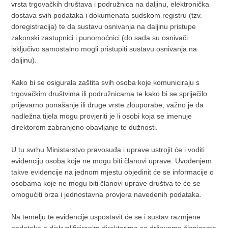
vrsta trgovačkih društava i podružnica na daljinu, elektronička
dostava svih podataka i dokumenata sudskom registru (tzv.
doregistracija) te da sustavu osnivanja na daljinu pristupe
zakonski zastupnici i punomoćnici (do sada su osnivači
isključivo samostalno mogli pristupiti sustavu osnivanja na
daljinu).
Kako bi se osigurala zaštita svih osoba koje komuniciraju s
trgovačkim društvima ili podružnicama te kako bi se spriječilo
prijevarno ponašanje ili druge vrste zlouporabe, važno je da
nadležna tijela mogu provjeriti je li osobi koja se imenuje
direktorom zabranjeno obavljanje te dužnosti.
U tu svrhu Ministarstvo pravosuđa i uprave ustrojit će i voditi
evidenciju osoba koje ne mogu biti članovi uprave. Uvođenjem
takve evidencije na jednom mjestu objedinit će se informacije o
osobama koje ne mogu biti članovi uprave društva te će se
omogućiti brza i jednostavna provjera navedenih podataka.
Na temelju te evidencije uspostavit će se i sustav razmjene