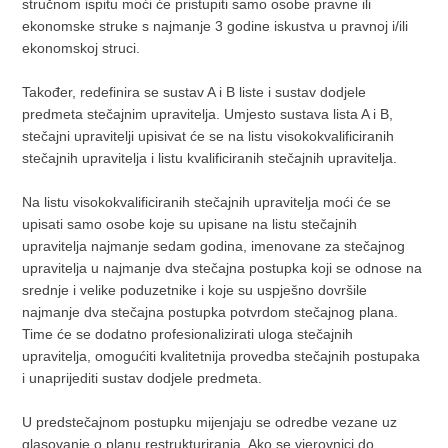
stručnom ispitu moći će pristupiti samo osobe pravne ili
ekonomske struke s najmanje 3 godine iskustva u pravnoj i/ili
ekonomskoj struci.
Također, redefinira se sustav A i B liste i sustav dodjele
predmeta stečajnim upravitelja. Umjesto sustava lista A i B,
stečajni upravitelji upisivat će se na listu visokokvalificiranih
stečajnih upravitelja i listu kvalificiranih stečajnih upravitelja.
Na listu visokokvalificiranih stečajnih upravitelja moći će se
upisati samo osobe koje su upisane na listu stečajnih
upravitelja najmanje sedam godina, imenovane za stečajnog
upravitelja u najmanje dva stečajna postupka koji se odnose na
srednje i velike poduzetnike i koje su uspješno dovršile
najmanje dva stečajna postupka potvrdom stečajnog plana.
Time će se dodatno profesionalizirati uloga stečajnih
upravitelja, omogućiti kvalitetnija provedba stečajnih postupaka
i unaprijediti sustav dodjele predmeta.
U predstečajnom postupku mijenjaju se odredbe vezane uz
glasovanje o planu restrukturiranja. Ako se vjerovnici do