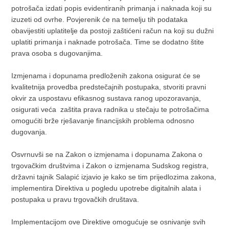
potrošača izdati popis evidentiranih primanja i naknada koji su
izuzeti od ovrhe. Povjerenik će na temelju tih podataka
obavijestiti uplatitelje da postoji zaštićeni račun na koji su dužni
uplatiti primanja i naknade potrošača. Time se dodatno štite
prava osoba s dugovanjima.
Izmjenama i dopunama predloženih zakona osigurat će se
kvalitetnija provedba predstečajnih postupaka, stvoriti pravni
okvir za uspostavu efikasnog sustava ranog upozoravanja,
osigurati veća zaštita prava radnika u stečaju te potrošačima
omogućiti brže rješavanje financijskih problema odnosno
dugovanja.
Osvrnuvši se na Zakon o izmjenama i dopunama Zakona o
trgovačkim društvima i Zakon o izmjenama Sudskog registra,
državni tajnik Salapić izjavio je kako se tim prijedlozima zakona,
implementira Direktiva u pogledu upotrebe digitalnih alata i
postupaka u pravu trgovačkih društava.
Implementacijom ove Direktive omogućuje se osnivanje svih