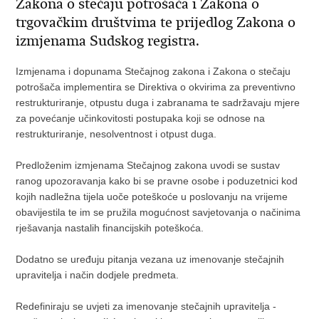
Zakona o stečaju potrošača i Zakona o
trgovačkim društvima te prijedlog Zakona o
izmjenama Sudskog registra.
Izmjenama i dopunama Stečajnog zakona i Zakona o stečaju
potrošača implementira se Direktiva o okvirima za preventivno
restrukturiranje, otpustu duga i zabranama te sadržavaju mjere
za povećanje učinkovitosti postupaka koji se odnose na
restrukturiranje, nesolventnost i otpust duga.
Predloženim izmjenama Stečajnog zakona uvodi se sustav
ranog upozoravanja kako bi se pravne osobe i poduzetnici kod
kojih nadležna tijela uoče poteškoće u poslovanju na vrijeme
obavijestila te im se pružila mogućnost savjetovanja o načinima
rješavanja nastalih financijskih poteškoća.
Dodatno se uređuju pitanja vezana uz imenovanje stečajnih
upravitelja i način dodjele predmeta.
Redefiniraju se uvjeti za imenovanje stečajnih upravitelja -