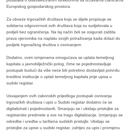
podataka o diskvalificiranim direktorima sa državama članicama
Europskog gospodarskog prostora.
Za obveze trgovačkih društava koja se dijele propisuje se
solidarna odgovornost svih društava koja su sudjelovala u
podjeli bez ograničenja. Na taj način želi se osigurati zaštita
prava vjerovnika na naplatu svojih potraživanja kada dolazi do
podjele trgovačkog društva s osnivanjem.
Dodatno, ovim izmjenama omogućava se uplata temeljnog
kapitala u javnobilježnički polog, čime se pojednostavljuje
postupak budući da više neće biti potrebno dostavljati potvrdu
kreditne institucije o uplati temeljnog kapitala prije upisa u
sudski registar.
Usvajanjem ovih zakonskih prijedloga postupak osnivanja
trgovačkih društava i upis u Sudski registar dodatno će se
digitalizirati i pojednostaviti. Smanjuju se i ukidaju pristojbe za
registarske predmete a sve na tragu digitalizacije. Izmjenjuju se
odredbe i uredbe u tarifama sudskih pristojbi. Ukidaju se
pristojbe za upise u sudski registar, zahtjev za upis i promjenu