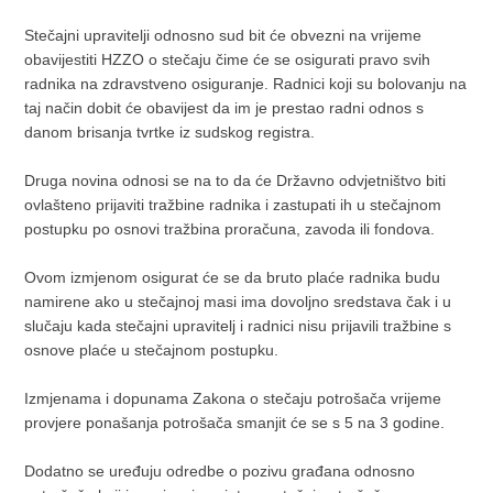
Stečajni upravitelji odnosno sud bit će obvezni na vrijeme
obavijestiti HZZO o stečaju čime će se osigurati pravo svih
radnika na zdravstveno osiguranje. Radnici koji su bolovanju na
taj način dobit će obavijest da im je prestao radni odnos s
danom brisanja tvrtke iz sudskog registra.
Druga novina odnosi se na to da će Državno odvjetništvo biti
ovlašteno prijaviti tražbine radnika i zastupati ih u stečajnom
postupku po osnovi tražbina proračuna, zavoda ili fondova.
Ovom izmjenom osigurat će se da bruto plaće radnika budu
namirene ako u stečajnoj masi ima dovoljno sredstava čak i u
slučaju kada stečajni upravitelj i radnici nisu prijavili tražbine s
osnove plaće u stečajnom postupku.
Izmjenama i dopunama Zakona o stečaju potrošača vrijeme
provjere ponašanja potrošača smanjit će se s 5 na 3 godine.
Dodatno se uređuju odredbe o pozivu građana odnosno