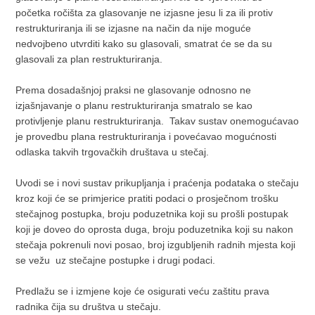
početka ročišta za glasovanje ne izjasne jesu li za ili protiv
restrukturiranja ili se izjasne na način da nije moguće
nedvojbeno utvrditi kako su glasovali, smatrat će se da su
glasovali za plan restrukturiranja.
Prema dosadašnjoj praksi ne glasovanje odnosno ne
izjašnjavanje o planu restrukturiranja smatralo se kao
protivljenje planu restrukturiranja. Takav sustav onemogućavao
je provedbu plana restrukturiranja i povećavao mogućnosti
odlaska takvih trgovačkih društava u stečaj.
Uvodi se i novi sustav prikupljanja i praćenja podataka o stečaju
kroz koji će se primjerice pratiti podaci o prosječnom trošku
stečajnog postupka, broju poduzetnika koji su prošli postupak
koji je doveo do oprosta duga, broju poduzetnika koji su nakon
stečaja pokrenuli novi posao, broj izgubljenih radnih mjesta koji
se vežu uz stečajne postupke i drugi podaci.
Predlažu se i izmjene koje će osigurati veću zaštitu prava
radnika čija su društva u stečaju.