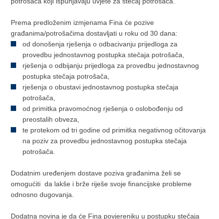
potrošača koji ispunjavaju uvjete za stečaj potrošača.
Prema predloženim izmjenama Fina će pozive
građanima/potrošačima dostavljati u roku od 30 dana:
od donošenja rješenja o odbacivanju prijedloga za
provedbu jednostavnog postupka stečaja potrošača,
rješenja o odbijanju prijedloga za provedbu jednostavnog
postupka stečaja potrošača,
rješenja o obustavi jednostavnog postupka stečaja
potrošača,
od primitka pravomoćnog rješenja o oslobođenju od
preostalih obveza,
te protekom od tri godine od primitka negativnog očitovanja
na poziv za provedbu jednostavnog postupka stečaja
potrošača.
Dodatnim uređenjem dostave poziva građanima želi se
omogućiti da lakše i brže riješe svoje financijske probleme
odnosno dugovanja.
Dodatna novina je da će Fina povjereniku u postupku stečaja