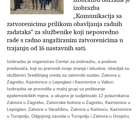
izobrazba
„Komunikacija sa
zatvorenicima prilikom obavljanja radnih
zadataka“ za službenike koji neposredno
rade s radno angažiranim zatvorenicima u
trajanju od 16 nastavnih sati.
Izobrazbu je organizirao Centar za izobrazbu, a poslove
predavača, koji su prenosili svoja znanja i iskustva, obavljali su
službenici Središnjeg ureda za zatvorski sustav, Zatvora u
Zagrebu, Kaznionice u Lepoglavi i Kaznionice u Valturi.
Izobrazba se provodila u maloj grupi uz poštivanje
epidemioloških mjera, a ukupno je sudjelovalo 12 polaznika/ca
Zatvora u Zagrebu, Zatvorske bolnice u Zagrebu, Kaznionice u
Lepoglavi, Zatvora u Varaždinu, Zatvora u Karlovcu, Kaznionice
u Turopolju, Odgojnog zavoda u Turopolju i Zatvora u Gospiću.