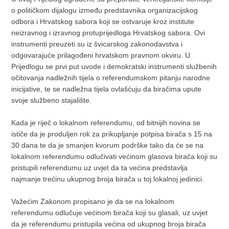
o političkom dijalogu između predstavnika organizacijskog
odbora i Hrvatskog sabora koji se ostvaruje kroz institute
neizravnog i izravnog protuprijedloga Hrvatskog sabora. Ovi
instrumenti preuzeti su iz švicarskog zakonodavstva i
odgovarajuće prilagođeni hrvatskom pravnom okviru. U
Prijedlogu se prvi put uvode i demokratski instrumenti službenih
očitovanja nadležnih tijela o referendumskom pitanju narodne
inicijative, te se nadležna tijela ovlašćuju da biračima upute
svoje službeno stajalište.
Kada je riječ o lokalnom referendumu, od bitnijih novina se
ističe da je produljen rok za prikupljanje potpisa birača s 15 na
30 dana te da je smanjen kvorum podrške tako da će se na
lokalnom referendumu odlučivati većinom glasova birača koji su
pristupili referendumu uz uvjet da ta većina predstavlja
najmanje trećinu ukupnog broja birača u toj lokalnoj jedinici.
Važećim Zakonom propisano je da se na lokalnom
referendumu odlučuje većinom birača koji su glasali, uz uvjet
da je referendumu pristupila većina od ukupnog broja birača