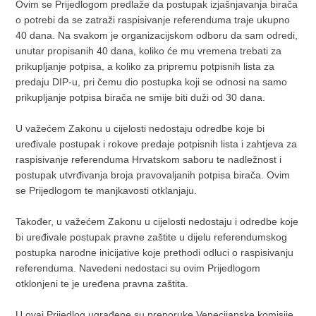
Ovim se Prijedlogom predlaže da postupak izjašnjavanja birača
o potrebi da se zatraži raspisivanje referenduma traje ukupno
40 dana. Na svakom je organizacijskom odboru da sam odredi,
unutar propisanih 40 dana, koliko će mu vremena trebati za
prikupljanje potpisa, a koliko za pripremu potpisnih lista za
predaju DIP-u, pri čemu dio postupka koji se odnosi na samo
prikupljanje potpisa birača ne smije biti duži od 30 dana.
U važećem Zakonu u cijelosti nedostaju odredbe koje bi
uređivale postupak i rokove predaje potpisnih lista i zahtjeva za
raspisivanje referenduma Hrvatskom saboru te nadležnost i
postupak utvrđivanja broja pravovaljanih potpisa birača. Ovim
se Prijedlogom te manjkavosti otklanjaju.
Također, u važećem Zakonu u cijelosti nedostaju i odredbe koje
bi uređivale postupak pravne zaštite u dijelu referendumskog
postupka narodne inicijative koje prethodi odluci o raspisivanju
referenduma. Navedeni nedostaci su ovim Prijedlogom
otklonjeni te je uređena pravna zaštita.
U ovaj Prijedlog ugrađene su preporuke Venecijanske komisije