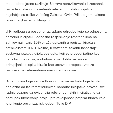
međusobno jasno razlikuje. Upravo nerazlikovanje i izostanak
razrade svake od navedenih referendumskih inicijativa
najslabije su točke važećeg Zakona. Ovim Prijedlogom zakona
te se manjkavosti otklanjanju.
U Prijedlogu su posebno razrađene odredbe koje se odnose na
narodnu inicijativu, odnosno raspisivanje referenduma na
zahtjev najmanje 10% birača upisanih u registar birača s
prebivalištem u RH. Naime, u važećem zakonu nedostaje
sustavna razrada dijela postupka koji se provodi jedino kod
narodnih inicijativa, a obuhvaća razdoblje vezano uz
prikupljanje potpisa birača kao ustavne pretpostavke za
raspisivanje referenduma narodne inicijative.
Bitna novina koja se predlaže odnosi se na tijelo koje bi bilo
nadležno da na referendumima narodne inicijative provodi sve
radnje vezane uz evidenciju referendumskih inicijativa te uz
postupak utvrđivanja broja i pravovaljanosti potpisa birača koje
je prikupio organizacijski odbor. To je DIP.