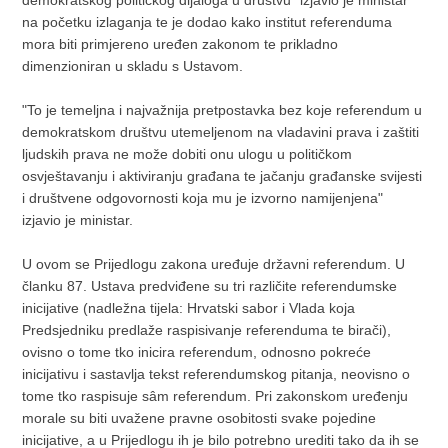
demokratskog političkog dijaloga u društvu" izjavio je ministar
na početku izlaganja te je dodao kako institut referenduma
mora biti primjereno uređen zakonom te prikladno
dimenzioniran u skladu s Ustavom.
"To je temeljna i najvažnija pretpostavka bez koje referendum u
demokratskom društvu utemeljenom na vladavini prava i zaštiti
ljudskih prava ne može dobiti onu ulogu u političkom
osvještavanju i aktiviranju građana te jačanju građanske svijesti
i društvene odgovornosti koja mu je izvorno namijenjena"
izjavio je ministar.
U ovom se Prijedlogu zakona uređuje državni referendum. U
članku 87. Ustava predviđene su tri različite referendumske
inicijative (nadležna tijela: Hrvatski sabor i Vlada koja
Predsjedniku predlaže raspisivanje referenduma te birači),
ovisno o tome tko inicira referendum, odnosno pokreće
inicijativu i sastavlja tekst referendumskog pitanja, neovisno o
tome tko raspisuje sâm referendum. Pri zakonskom uređenju
morale su biti uvažene pravne osobitosti svake pojedine
inicijative, a u Prijedlogu ih je bilo potrebno urediti tako da ih se