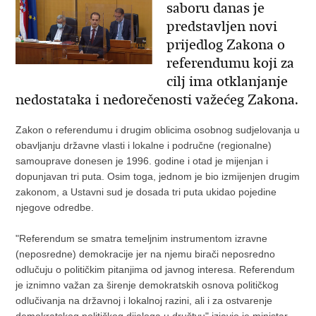
saboru danas je
predstavljen novi
prijedlog Zakona o
referendumu koji za
cilj ima otklanjanje
nedostataka i nedorečenosti važećeg Zakona.
Zakon o referendumu i drugim oblicima osobnog sudjelovanja u
obavljanju državne vlasti i lokalne i područne (regionalne)
samouprave donesen je 1996. godine i otad je mijenjan i
dopunjavan tri puta. Osim toga, jednom je bio izmijenjen drugim
zakonom, a Ustavni sud je dosada tri puta ukidao pojedine
njegove odredbe.
"Referendum se smatra temeljnim instrumentom izravne
(neposredne) demokracije jer na njemu birači neposredno
odlučuju o političkim pitanjima od javnog interesa. Referendum
je iznimno važan za širenje demokratskih osnova političkog
odlučivanja na državnoj i lokalnoj razini, ali i za ostvarenje