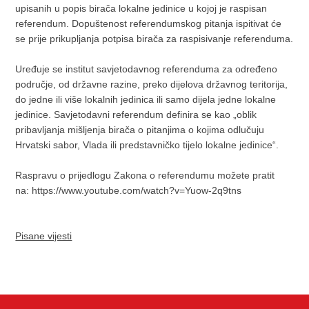
upisanih u popis birača lokalne jedinice u kojoj je raspisan
referendum. Dopuštenost referendumskog pitanja ispitivat će
se prije prikupljanja potpisa birača za raspisivanje referenduma.
Uređuje se institut savjetodavnog referenduma za određeno
područje, od državne razine, preko dijelova državnog teritorija,
do jedne ili više lokalnih jedinica ili samo dijela jedne lokalne
jedinice. Savjetodavni referendum definira se kao „oblik
pribavljanja mišljenja birača o pitanjima o kojima odlučuju
Hrvatski sabor, Vlada ili predstavničko tijelo lokalne jedinice“.
Raspravu o prijedlogu Zakona o referendumu možete pratit
na: https://www.youtube.com/watch?v=Yuow-2q9tns
Pisane vijesti