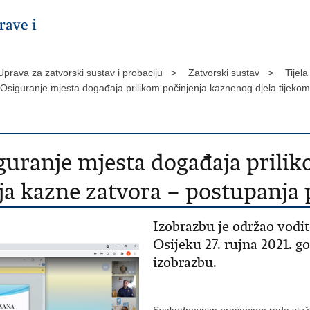
Uprava za zatvorski sustav i probaciju >
Zatvorski sustav >
Tijel
"Osiguranje mjesta događaja prilikom počinjenja kaznenog djela tijek
guranje mjesta događaja prili
ja kazne zatvora – postupanja 
Izobrazbu je održao vodit
Osijeku 27. rujna 2021. g
izobrazbu.