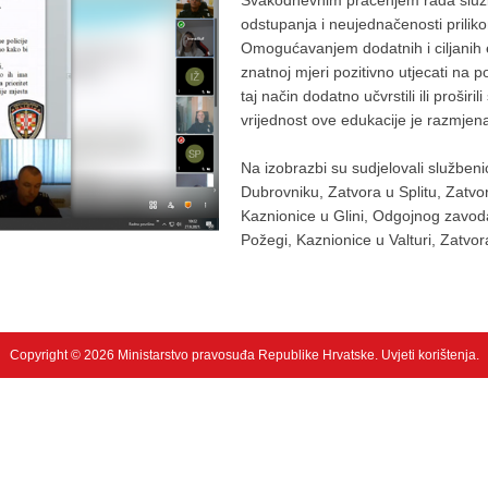
Svakodnevnim praćenjem rada služb
odstupanja i neujednačenosti priliko
Omogućavanjem dodatnih i ciljanih 
znatnoj mjeri pozitivno utjecati na po
taj način dodatno učvrstili ili prošir
vrijednost ove edukacije je razmjen
Na izobrazbi su sudjelovali službeni
Dubrovniku, Zatvora u Splitu, Zatvo
Kaznionice u Glini, Odgojnog zavoda
Požegi, Kaznionice u Valturi, Zatvor
Copyright © 2026 Ministarstvo pravosuđa Republike Hrvatske.
Uvjeti korištenja
.