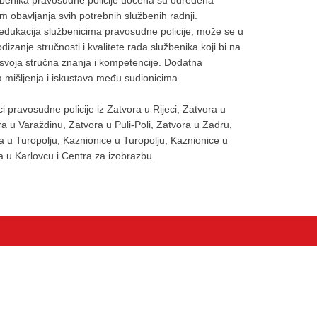
enika pravosudne policije uočena su određena
m obavljanja svih potrebnih službenih radnji.
edukacija službenicima pravosudne policije, može se u
dizanje stručnosti i kvalitete rada službenika koji bi na
ili svoja stručna znanja i kompetencije. Dodatna
a mišljenja i iskustava među sudionicima.
ci pravosudne policije iz Zatvora u Rijeci, Zatvora u
ra u Varaždinu, Zatvora u Puli-Poli, Zatvora u Zadru,
 u Turopolju, Kaznionice u Turopolju, Kaznionice u
a u Karlovcu i Centra za izobrazbu.