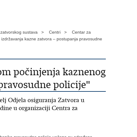
a zatvorskog sustava >
Centri >
Centar za
om izdržavanja kazne zatvora – postupanja pravosudne
kom počinjenja kaznenog
pravosudne policije"
elj Odjela osiguranja Zatvora u
odine u organizaciji Centra za