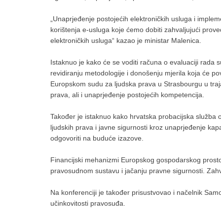
„Unaprjeđenje postojećih elektroničkih usluga i implem
korištenja e-usluga koje ćemo dobiti zahvaljujući pro
elektroničkih usluga“ kazao je ministar Malenica.
Istaknuo je kako će se voditi računa o evaluaciji rada
revidiranju metodologije i donošenju mjerila koja će po
Europskom sudu za ljudska prava u Strasbourgu u tra
prava, ali i unaprjeđenje postojećih kompetencija.
Također je istaknuo kako hrvatska probacijska služba o
ljudskih prava i javne sigurnosti kroz unaprjeđenje kap
odgovoriti na buduće izazove.
Financijski mehanizmi Europskog gospodarskog prosto
pravosudnom sustavu i jačanju pravne sigurnosti. Zahva
Na konferenciji je također prisustvovao i načelnik Samo
učinkovitosti pravosuđa.