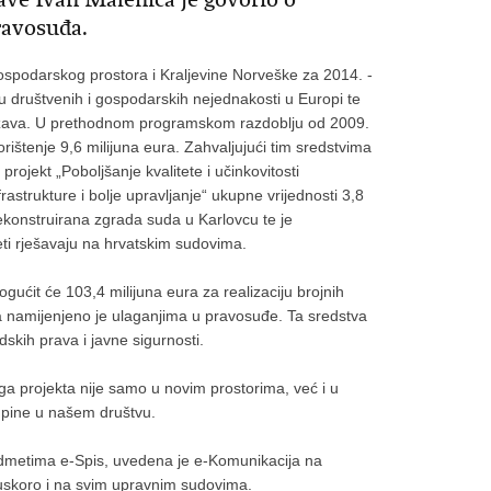
ravosuđa.
spodarskog prostora i Kraljevine Norveške za 2014. -
 društvenih i gospodarskih nejednakosti u Europi te
država. U prethodnom programskom razdoblju od 2009.
ištenje 9,6 milijuna eura. Zahvaljujući tim sredstvima
projekt „Poboljšanje kvalitete i učinkovitosti
astrukture i bolje upravljanje“ ukupne vrijednosti 3,8
rekonstruirana zgrada suda u Karlovcu te je
ti rješavaju na hrvatskim sudovima.
gućit će 103,4 milijuna eura za realizaciju brojnih
ra namijenjeno je ulaganjima u pravosuđe. Ta sredstva
skih prava i javne sigurnosti.
ga projekta nije samo u novim prostorima, već i u
kupine u našem društvu.
redmetima e-Spis, uvedena je e-Komunikacija na
uskoro i na svim upravnim sudovima.