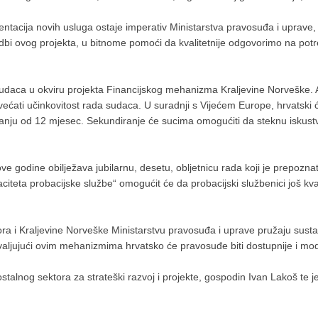
entacija novih usluga ostaje imperativ Ministarstva pravosuđa i uprave
vedbi ovog projekta, u bitnome pomoći da kvalitetnije odgovorimo na po
 sudaca u okviru projekta Financijskog mehanizma Kraljevine Norveške. A
većati učinkovitost rada sudaca. U suradnji s Vijećem Europe, hrvatski ć
janju od 12 mjesec. Sekundiranje će sucima omogućiti da steknu iskus
ve godine obilježava jubilarnu, desetu, obljetnicu rada koji je prepozn
aciteta probacijske službe“ omogućit će da probacijski službenici još kv
ra i Kraljevine Norveške Ministarstvu pravosuđa i uprave pružaju su
ljujući ovim mehanizmima hrvatsko će pravosuđe biti dostupnije i moder
stalnog sektora za strateški razvoj i projekte, gospodin Ivan Lakoš te j