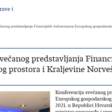
čanog predstavljanja Financijskih mehanizama Europskog gospodarskog
svečanog predstavljanja Finan
 prostora i Kraljevine Norveš
Konferencija svečanog p
Europskog gospodarskog p
2021. u Republici Hrvatsk
ministar pravosuđa i upr