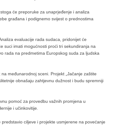
, stoga će preporuke za unaprjeđenje i analiza
trebe građana i podignemo svijest o prednostima
naliza evaluacije rada sudaca, pridonijet će
e suci imati mogućnosti proći tri sekundiranja na
tvo rada na predmetima Europskog suda za ljudska
at na međunarodnoj sceni. Projekt „Jačanje zaštite
alitetnije obnašaju zahtjevnu dužnost i budu spremniji
stavnu pomoć za provedbu važnih promjena u
nije i učinkovitije.
e predstavio ciljeve i projekte usmjerene na povećanje