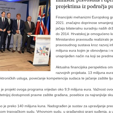
projektima iz područja p
Financijski mehanizmi Europskog go
2021. značajno doprinose smanjenju
jačaju bilateralnu suradnju naših 
do 2014. Hrvatskoj je omogućeno kor
Ministarstvo pravosuđa realiziralo je 
pravosudnog sustava kroz razvoj infr
milijuna eura kojim je obnovljena i 
unaprijeđen način na koji se predme
Aktualna financijska perspektiva omo
razvojnih projekata. 13 milijuna eu
ektroničkih usluga, povećanje kompetencija sudaca te jačanje zaštite ljud
 je projekt ovoga programa vrijedan oko 9,9 milijuna eura. Važnost ovo
litetnijoj dostupnosti pravne zaštite građana, posebice za najranjivije s
no je preko 140 milijuna kuna. Nadograđen je sustav za upravljanje p
okom trgovačkom sudu, Vrhovnom sudu, u građanskoj grani suđenja, a 