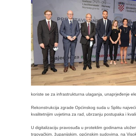
koriste se za infrastrukturna ulaganja, unaprjeđenje el
Rekonstrukcija zgrade Općinskog suda u Splitu najveći
kvalitetnijim uvjetima za rad, ubrzanju postupaka i kva
U digitalizaciju pravosuđa u proteklim godinama ulože
trgovačkim, županijskim, općinskim sudovima, na Vis