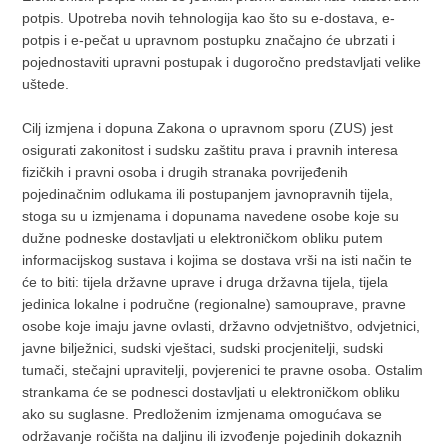
potpis. Upotreba novih tehnologija kao što su e-dostava, e-
potpis i e-pečat u upravnom postupku značajno će ubrzati i
pojednostaviti upravni postupak i dugoročno predstavljati velike
uštede.
Cilj izmjena i dopuna Zakona o upravnom sporu (ZUS) jest
osigurati zakonitost i sudsku zaštitu prava i pravnih interesa
fizičkih i pravni osoba i drugih stranaka povrijeđenih
pojedinačnim odlukama ili postupanjem javnopravnih tijela,
stoga su u izmjenama i dopunama navedene osobe koje su
dužne podneske dostavljati u elektroničkom obliku putem
informacijskog sustava i kojima se dostava vrši na isti način te
će to biti: tijela državne uprave i druga državna tijela, tijela
jedinica lokalne i područne (regionalne) samouprave, pravne
osobe koje imaju javne ovlasti, državno odvjetništvo, odvjetnici,
javne bilježnici, sudski vještaci, sudski procjenitelji, sudski
tumači, stečajni upravitelji, povjerenici te pravne osoba. Ostalim
strankama će se podnesci dostavljati u elektroničkom obliku
ako su suglasne. Predloženim izmjenama omogućava se
održavanje ročišta na daljinu ili izvođenje pojedinih dokaznih