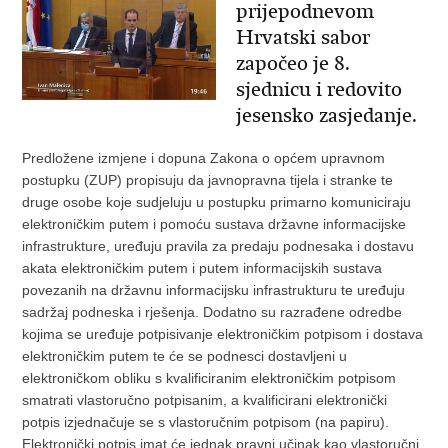
prijepodnevom
Hrvatski sabor
započeo je 8.
sjednicu i redovito
jesensko zasjedanje.
Predložene izmjene i dopuna Zakona o općem upravnom
postupku (ZUP) propisuju da javnopravna tijela i stranke te
druge osobe koje sudjeluju u postupku primarno komuniciraju
elektroničkim putem i pomoću sustava državne informacijske
infrastrukture, uređuju pravila za predaju podnesaka i dostavu
akata elektroničkim putem i putem informacijskih sustava
povezanih na državnu informacijsku infrastrukturu te uređuju
sadržaj podneska i rješenja. Dodatno su razrađene odredbe
kojima se uređuje potpisivanje elektroničkim potpisom i dostava
elektroničkim putem te će se podnesci dostavljeni u
elektroničkom obliku s kvalificiranim elektroničkim potpisom
smatrati vlastoručno potpisanim, a kvalificirani elektronički
potpis izjednačuje se s vlastoručnim potpisom (na papiru).
Elektronički potpis imat će jednak pravni učinak kao vlastoručni