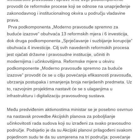
provodit će reformske procese koji se odnose na unaprjeđenje
zakonodavnog i institucionalnog okvira u području vladavine
prava.
Prva podkomponenta „Moderno pravosuđe spremno za
buduće izazove“ obuhvaća 13 reformskih mjera i 6 investicija,
dok druga podkomponenta „Sprječavanje i suzbijanje korupcije“
obuhvaća 4 investicije. Cilj svih navedenih reformskih procesa
jest ojačati državne i pravosudne institucije, učiniti ih
modernijima i učinkovitijima. Reformske mjere u okviru
podkomponente „Moderno pravosuđe spremno za buduće
izazove“ provodit će se u cilju povećanja efikasnosti pravosuđa,
ubrzanja postupaka i smanjenja broja neriješenih predmeta. Uz
to, razvojnim projektima nastavit će se s ulaganjima u
infrastrukturu i digitalizaciju pravosudnog sustava.
Među predviđenim aktivnostima ministar se je posebno osvrnuo
na nastavak provedbe Akcijskih planova za poboljšanje
učinkovitosti rada sudova koji su izrađeni za svako pravosudno
područje. Podsjetio je da su Akcijski planovi prilagođeni svakom
pojedinom sudu te da su usmjerena na tri područja: povećanje