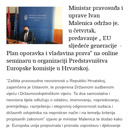
Ministar pravosuđa i
uprave Ivan
Malenica održao je,
u četvrtak,
predavanje „ EU
sljedeće generacije -
Plan oporavka i vladavina prava“ na online
seminaru u organizaciji Predstavništva
Europske komisije u Hrvatskoj.
"Zaštita pravosudne neovisnosti u Republici Hrvatskoj,
zajamčena je Ustavom, te povjerena Državnom sudbenom
vijeću i Državnoodvjetničkom vijeću. Ta dva samostalna i
neovisna tijela odlučuju o odabiru, imenovanju, napredovanju,
premještaju, razrješenju i stegovnoj odgovornosti sudaca i
državnih odvjetnika na nepristran način i na temelju kriterija
propisanih zakonom" izjavio je ministar Malenica te dodao kako
je Europska unija prepoznala i priznala uspostavu i djelovanje