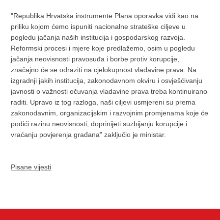
"Republika Hrvatska instrumente Plana oporavka vidi kao na
priliku kojom ćemo ispuniti nacionalne strateške ciljeve u
pogledu jačanja naših institucija i gospodarskog razvoja.
Reformski procesi i mjere koje predlažemo, osim u pogledu
jačanja neovisnosti pravosuđa i borbe protiv korupcije,
značajno će se odraziti na cjelokupnost vladavine prava. Na
izgradnji jakih institucija, zakonodavnom okviru i osvješćivanju
javnosti o važnosti očuvanja vladavine prava treba kontinuirano
raditi. Upravo iz tog razloga, naši ciljevi usmjereni su prema
zakonodavnim, organizacijskim i razvojnim promjenama koje će
podići razinu neovisnosti, doprinijeti suzbijanju korupcije i
vraćanju povjerenja građana" zaključio je ministar.
Pisane vijesti