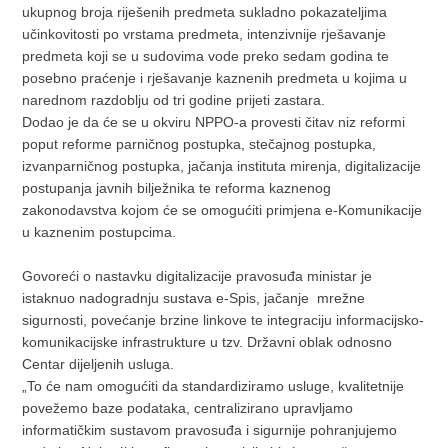
ukupnog broja riješenih predmeta sukladno pokazateljima
učinkovitosti po vrstama predmeta, intenzivnije rješavanje
predmeta koji se u sudovima vode preko sedam godina te
posebno praćenje i rješavanje kaznenih predmeta u kojima u
narednom razdoblju od tri godine prijeti zastara.
Dodao je da će se u okviru NPPO-a provesti čitav niz reformi
poput reforme parničnog postupka, stečajnog postupka,
izvanparničnog postupka, jačanja instituta mirenja, digitalizacije
postupanja javnih bilježnika te reforma kaznenog
zakonodavstva kojom će se omogućiti primjena e-Komunikacije
u kaznenim postupcima.
Govoreći o nastavku digitalizacije pravosuđa ministar je
istaknuo nadogradnju sustava e-Spis, jačanje mrežne
sigurnosti, povećanje brzine linkove te integraciju informacijsko-
komunikacijske infrastrukture u tzv. Državni oblak odnosno
Centar dijeljenih usluga.
„To će nam omogućiti da standardiziramo usluge, kvalitetnije
povežemo baze podataka, centralizirano upravljamo
informatičkim sustavom pravosuđa i sigurnije pohranjujemo