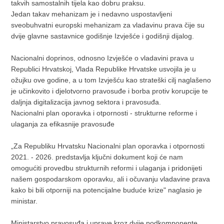
takvih samostalnih tijela kao dobru praksu.
Jedan takav mehanizam je i nedavno uspostavljeni
sveobuhvatni europski mehanizam za vladavinu prava čije su
dvije glavne sastavnice godišnje Izvješće i godišnji dijalog.
Nacionalni doprinos, odnosno Izvješće o vladavini prava u
Republici Hrvatskoj, Vlada Republike Hrvatske usvojila je u
ožujku ove godine, a u tom Izvješću kao strateški cilj naglašeno
je učinkovito i djelotvorno pravosuđe i borba protiv korupcije te
daljnja digitalizacija javnog sektora i pravosuđa.
Nacionalni plan oporavka i otpornosti - strukturne reforme i
ulaganja za efikasnije pravosuđe
„Za Republiku Hrvatsku Nacionalni plan oporavka i otpornosti
2021. - 2026. predstavlja ključni dokument koji će nam
omogućiti provedbu strukturnih reformi i ulaganja i pridonijeti
našem gospodarskom oporavku, ali i očuvanju vladavine prava
kako bi bili otporniji na potencijalne buduće krize" naglasio je
ministar.
Ministarstvo pravosuđa i uprave kroz dvije podkomponente