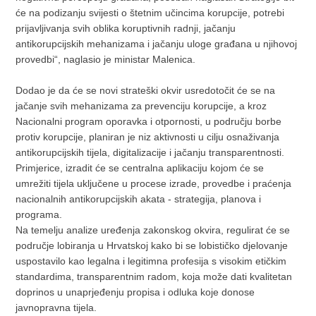
će na podizanju svijesti o štetnim učincima korupcije, potrebi
prijavljivanja svih oblika koruptivnih radnji, jačanju
antikorupcijskih mehanizama i jačanju uloge građana u njihovoj
provedbi“, naglasio je ministar Malenica.
Dodao je da će se novi strateški okvir usredotočit će se na
jačanje svih mehanizama za prevenciju korupcije, a kroz
Nacionalni program oporavka i otpornosti, u području borbe
protiv korupcije, planiran je niz aktivnosti u cilju osnaživanja
antikorupcijskih tijela, digitalizacije i jačanju transparentnosti.
Primjerice, izradit će se centralna aplikaciju kojom će se
umrežiti tijela uključene u procese izrade, provedbe i praćenja
nacionalnih antikorupcijskih akata - strategija, planova i
programa.
Na temelju analize uređenja zakonskog okvira, regulirat će se
područje lobiranja u Hrvatskoj kako bi se lobističko djelovanje
uspostavilo kao legalna i legitimna profesija s visokim etičkim
standardima, transparentnim radom, koja može dati kvalitetan
doprinos u unaprjeđenju propisa i odluka koje donose
javnopravna tijela.