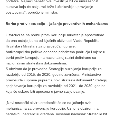
podatke. Najveći benefit ove investicije bit će umreženost
sustava koja će osigurati brže i učinkovitije upravljanje
postupcima“, poručio je ministar.
Borba protiv korupcije - jačanje preventivnih mehanizama
Osvrćući se na borbu protiv korupcije ministar je apostrofirao
da ona ostaje jedna od ključnih aktivnosti Vlade Republike
Hrvatske i Ministarstva pravosuđa i uprave.
Antikorupcijska politika odnosno prioritetna područja i mjere u
borbi protiv korupcije na nacionalnoj razini definirane su
nacionalnim strateškim dokumentima.
S obzirom da je provedba Strategije suzbijanja korupcije za
razdoblje od 2015. do 2020. godine završena, Ministarstvo
pravosuđa i uprave priprema novi strateški dokument Strategiju
sprječavanja korupcije za razdoblje od 2021. do 2030. godine
koja će uskoro biti upućena u javno savjetovanje.
„Novi strateški okvir usredotočit će se na jačanje svih
mehanizama za prevenciju korupcije. Uz to, s obzirom na
negativnu percepciju građana, poseban naglasak Strategije bit