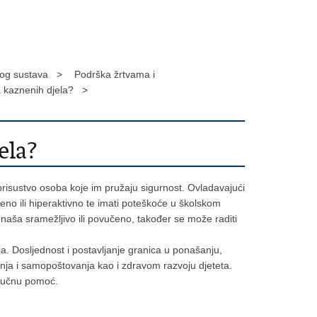
nog sustava >
Podrška žrtvama i
va kaznenih djela? >
ela?
 prisustvo osoba koje im pružaju sigurnost. Ovladavajući
no ili hiperaktivno te imati poteškoće u školskom
ponaša sramežljivo ili povučeno, također se može raditi
a. Dosljednost i postavljanje granica u ponašanju,
nja i samopoštovanja kao i zdravom razvoju djeteta.
stručnu pomoć.