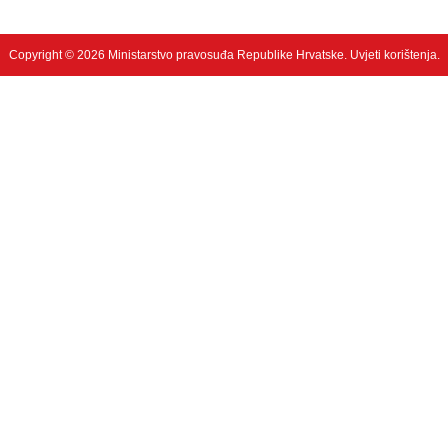
Copyright © 2026 Ministarstvo pravosuđa Republike Hrvatske.
Uvjeti korištenja
.