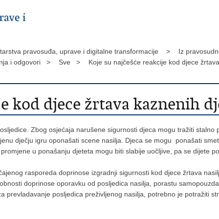
tarstva pravosuđa, uprave i digitalne transformacije >
Iz pravosud
nja i odgovori >
Sve >
Koje su najčešće reakcije kod djece žrta
je kod djece žrtava kaznenih dj
 posljedice. Zbog osjećaja narušene sigurnosti djeca mogu tražiti stalno
jenu dječju igru oponašati scene nasilja. Djeca se mogu ponašati smete
o promjene u ponašanju djeteta mogu biti slabije uočljive, pa se dijete 
čajenog rasporeda doprinose izgradnji sigurnosti kod djece žrtava nasilj
obnosti doprinose oporavku od posljedica nasilja, porastu samopouzda
za prevladavanje posljedica preživljenog nasilja, potrebno je potražiti 