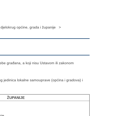
djelokrug općine, grada i županije >
ebe građana, a koji nisu Ustavom ili zakonom
g jedinica lokalne samouprave (općina i gradova) i
ŽUPANIJE
nje