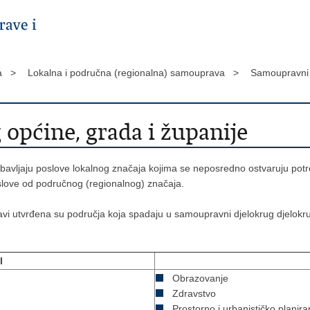
ga >
Lokalna i područna (regionalna) samouprava >
Samoupravni 
općine, grada i županije
avljaju poslove lokalnog značaja kojima se neposredno ostvaruju potr
poslove od područnog (regionalnog) značaja.
vi utvrđena su područja koja spadaju u samoupravni djelokrug djelokru
I
Obrazovanje
Zdravstvo
Prostorno i urbanističko planira