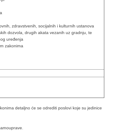
ra
vnih, zdravstvenih, socijalnih i kulturnih ustanova
jskih dozvola, drugih akata vezanih uz gradnju, te
og uređenja
nim zakonima
onima detaljno će se odrediti poslovi koje su jedinice
 samouprave.