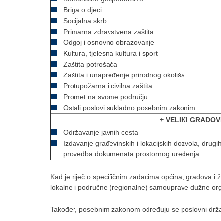
Briga o djeci
Socijalna skrb
Primarna zdravstvena zaštita
Odgoj i osnovno obrazovanje
Kultura, tjelesna kultura i sport
Zaštita potrošača
Zaštita i unapređenje prirodnog okoliša
Protupožarna i civilna zaštita
Promet na svome području
Ostali poslovi sukladno posebnim zakonim
+ VELIKI GRADOV
Održavanje javnih cesta
Izdavanje građevinskih i lokacijskih dozvola, drugi
provedba dokumenata prostornog uređenja
Kad je riječ o specifičnim zadacima općina, gradova i 
lokalne i područne (regionalne) samouprave dužne organ
Također, posebnim zakonom određuju se poslovni državn