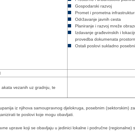
Gospodarski razvoj
Promet i prometna infrastruktu
Održavanje javnih cesta
Planiranje i razvoj mreže obrazo
Izdavanje građevinskih i lokaci
provedba dokumenata prostorn
Ostali poslovi sukladno poseb
I
h akata vezanih uz gradnju, te
županija iz njihova samoupravnog djelokruga, posebnim (sektorskim) zak
izirati te poslovi koje mogu obavljati.
e uprave koji se obavljaju u jedinici lokalne i područne (regionalne)