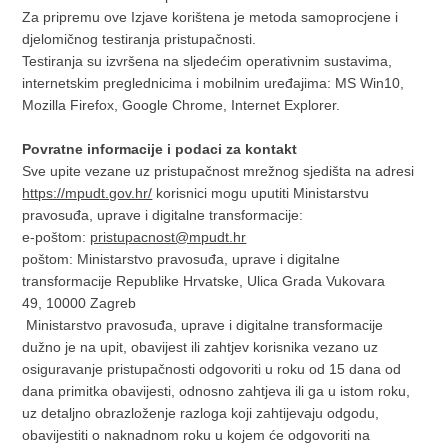
Za pripremu ove Izjave korištena je metoda samoprocjene i
djelomičnog testiranja pristupačnosti.
Testiranja su izvršena na sljedećim operativnim sustavima,
internetskim preglednicima i mobilnim uređajima: MS Win10,
Mozilla Firefox, Google Chrome, Internet Explorer.
Povratne informacije i podaci za kontakt
Sve upite vezane uz pristupačnost mrežnog sjedišta na adresi
https://mpudt.gov.hr/
korisnici mogu uputiti Ministarstvu
pravosuđa, uprave i digitalne transformacije:
e-poštom:
pristupacnost@mpudt.hr
poštom: Ministarstvo pravosuđa, uprave i digitalne
transformacije Republike Hrvatske, Ulica Grada Vukovara
49, 10000 Zagreb
Ministarstvo pravosuđa, uprave i digitalne transformacije
dužno je na upit, obavijest ili zahtjev korisnika vezano uz
osiguravanje pristupačnosti odgovoriti u roku od 15 dana od
dana primitka obavijesti, odnosno zahtjeva ili ga u istom roku,
uz detaljno obrazloženje razloga koji zahtijevaju odgodu,
obavijestiti o naknadnom roku u kojem će odgovoriti na