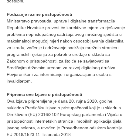
dostupni.
Podizanje razine pristupačnosti
Ministarstvo pravosuđa, uprave i digitalne transformacije
Republike Hrvatske provest će korektivne mjere za rješavanje
problema nepristupačnog sadržaja ovog mrežnog sjedišta u
maksimalnoj mogućoj mjeri nakon osposobljavanja djelatnika
za izradu, vođenje i održavanje sadržaja mrežnih stranica i
programskih rješenja za pokretne uređaje u skladu sa
Zakonom o pristupačnosti, za što će se savjetovati sa
Središnjim državnim uredom za razvoj digitalnog društva,
Povjerenikom za informiranje i organizacijama osoba s
invaliditetom.
Priprema ove Izjave o pristupačnosti
Ova Izjava pripremljena je dana 20. rujna 2020. godine,
sukladno Predlošku izjave o pristupačnosti koji je u skladu s
Direktivom (EU) 2016/2102 Europskog parlamenta i Vijeća o
pristupačnosti internetskih stranica i mobilnih aplikacija tijela
javnog sektora, a utvrđen je Provedbenom odlukom komisije
EU 2018/1523 11. listopada 2018.