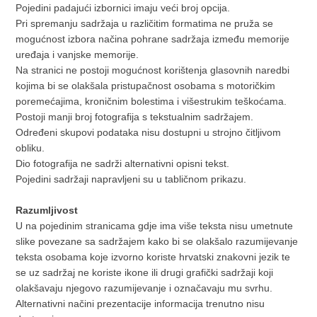
Pojedini padajući izbornici imaju veći broj opcija.
Pri spremanju sadržaja u različitim formatima ne pruža se
mogućnost izbora načina pohrane sadržaja između memorije
uređaja i vanjske memorije.
Na stranici ne postoji mogućnost korištenja glasovnih naredbi
kojima bi se olakšala pristupačnost osobama s motoričkim
poremećajima, kroničnim bolestima i višestrukim teškoćama.
Postoji manji broj fotografija s tekstualnim sadržajem.
Određeni skupovi podataka nisu dostupni u strojno čitljivom
obliku.
Dio fotografija ne sadrži alternativni opisni tekst.
Pojedini sadržaji napravljeni su u tabličnom prikazu.
Razumljivost
U na pojedinim stranicama gdje ima više teksta nisu umetnute
slike povezane sa sadržajem kako bi se olakšalo razumijevanje
teksta osobama koje izvorno koriste hrvatski znakovni jezik te
se uz sadržaj ne koriste ikone ili drugi grafički sadržaji koji
olakšavaju njegovo razumijevanje i označavaju mu svrhu.
Alternativni načini prezentacije informacija trenutno nisu