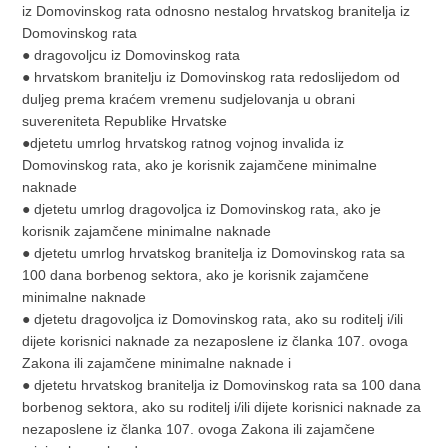
iz Domovinskog rata odnosno nestalog hrvatskog branitelja iz
Domovinskog rata
● dragovoljcu iz Domovinskog rata
● hrvatskom branitelju iz Domovinskog rata redoslijedom od
duljeg prema kraćem vremenu sudjelovanja u obrani
suvereniteta Republike Hrvatske
●djetetu umrlog hrvatskog ratnog vojnog invalida iz
Domovinskog rata, ako je korisnik zajamčene minimalne
naknade
● djetetu umrlog dragovoljca iz Domovinskog rata, ako je
korisnik zajamčene minimalne naknade
● djetetu umrlog hrvatskog branitelja iz Domovinskog rata sa
100 dana borbenog sektora, ako je korisnik zajamčene
minimalne naknade
● djetetu dragovoljca iz Domovinskog rata, ako su roditelj i/ili
dijete korisnici naknade za nezaposlene iz članka 107. ovoga
Zakona ili zajamčene minimalne naknade i
● djetetu hrvatskog branitelja iz Domovinskog rata sa 100 dana
borbenog sektora, ako su roditelj i/ili dijete korisnici naknade za
nezaposlene iz članka 107. ovoga Zakona ili zajamčene