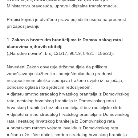
Ministarstvu pravosuđa, uprave i digitalne transformacije.
Propisi kojima je utvrđeno pravo pojedinih osoba na prednost
pri zapošljavanju:
1. Zakon o hrvatskim braniteljima iz Domovinskog rata i
članovima njihovih obitelji
(„Narodne novine“, broj 121/17, 98/19, 84/21 i 156/23).
Navedeni Zakon obvezuje državna tijela da prilikom
zapošljavanja službenika i namještenika daju prednost
nezaposlenom ukoliko ispunjava tražene uvjete iz natječaja,
odnosno oglasa i to sljedećim redoslijedom:
● djetetu smrtno stradalog hrvatskog branitelja iz Domovinskog
rata, nestalog hrvatskog branitelja iz Domovinskog rata i
hrvatskog branitelja bez oba roditelja ili bez roditeljske skrbi
● djetetu smrtno stradalog hrvatskog branitelja iz Domovinskog
rata i nestalog hrvatskog branitelja iz Domovinskog rata
● hrvatskom ratnom vojnom invalidu iz Domovinskog rata
● članu uže i šire obitelji smrtno stradalog hrvatskog branitelja