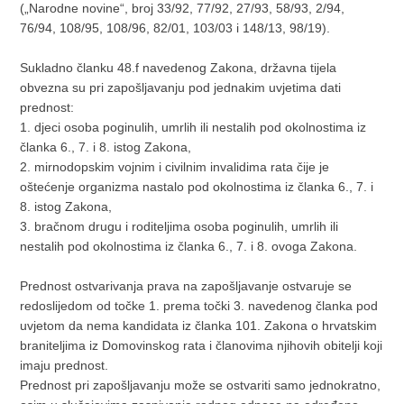
(„Narodne novine“, broj 33/92, 77/92, 27/93, 58/93, 2/94,
76/94, 108/95, 108/96, 82/01, 103/03 i 148/13, 98/19).
Sukladno članku 48.f navedenog Zakona, državna tijela
obvezna su pri zapošljavanju pod jednakim uvjetima dati
prednost:
1. djeci osoba poginulih, umrlih ili nestalih pod okolnostima iz
članka 6., 7. i 8. istog Zakona,
2. mirnodopskim vojnim i civilnim invalidima rata čije je
oštećenje organizma nastalo pod okolnostima iz članka 6., 7. i
8. istog Zakona,
3. bračnom drugu i roditeljima osoba poginulih, umrlih ili
nestalih pod okolnostima iz članka 6., 7. i 8. ovoga Zakona.
Prednost ostvarivanja prava na zapošljavanje ostvaruje se
redoslijedom od točke 1. prema točki 3. navedenog članka pod
uvjetom da nema kandidata iz članka 101. Zakona o hrvatskim
braniteljima iz Domovinskog rata i članovima njihovih obitelji koji
imaju prednost.
Prednost pri zapošljavanju može se ostvariti samo jednokratno,