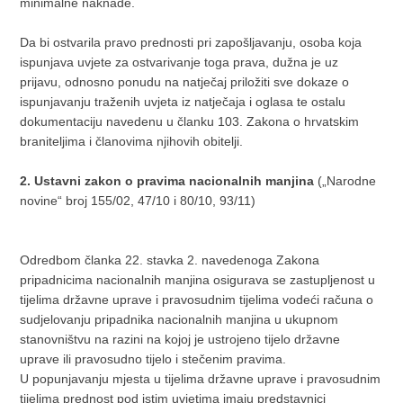
minimalne naknade.
Da bi ostvarila pravo prednosti pri zapošljavanju, osoba koja
ispunjava uvjete za ostvarivanje toga prava, dužna je uz
prijavu, odnosno ponudu na natječaj priložiti sve dokaze o
ispunjavanju traženih uvjeta iz natječaja i oglasa te ostalu
dokumentaciju navedenu u članku 103. Zakona o hrvatskim
braniteljima i članovima njihovih obitelji.
2. Ustavni zakon o pravima nacionalnih manjina
(„Narodne
novine“ broj 155/02, 47/10 i 80/10, 93/11)
Odredbom članka 22. stavka 2. navedenoga Zakona
pripadnicima nacionalnih manjina osigurava se zastupljenost u
tijelima državne uprave i pravosudnim tijelima vodeći računa o
sudjelovanju pripadnika nacionalnih manjina u ukupnom
stanovništvu na razini na kojoj je ustrojeno tijelo državne
uprave ili pravosudno tijelo i stečenim pravima.
U popunjavanju mjesta u tijelima državne uprave i pravosudnim
tijelima prednost pod istim uvjetima imaju predstavnici