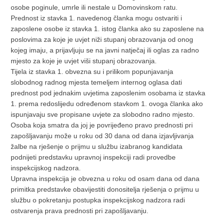
osobe poginule, umrle ili nestale u Domovinskom ratu.
Prednost iz stavka 1. navedenog članka mogu ostvariti i
zaposlene osobe iz stavka 1. istog članka ako su zaposlene na
poslovima za koje je uvjet niži stupanj obrazovanja od onog
kojeg imaju, a prijavljuju se na javni natječaj ili oglas za radno
mjesto za koje je uvjet viši stupanj obrazovanja.
Tijela iz stavka 1. obvezna su i prilikom popunjavanja
slobodnog radnog mjesta temeljem internog oglasa dati
prednost pod jednakim uvjetima zaposlenim osobama iz stavka
1. prema redoslijedu određenom stavkom 1. ovoga članka ako
ispunjavaju sve propisane uvjete za slobodno radno mjesto.
Osoba koja smatra da joj je povrijeđeno pravo prednosti pri
zapošljavanju može u roku od 30 dana od dana izjavljivanja
žalbe na rješenje o prijmu u službu izabranog kandidata
podnijeti predstavku upravnoj inspekciji radi provedbe
inspekcijskog nadzora.
Upravna inspekcija je obvezna u roku od osam dana od dana
primitka predstavke obavijestiti donositelja rješenja o prijmu u
službu o pokretanju postupka inspekcijskog nadzora radi
ostvarenja prava prednosti pri zapošljavanju.