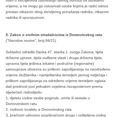
osim u slučajevima zasnivanja radnog odnosa na određeno
vrijeme, a ne mogu ga ostvarivati osobe kojima je radni odnos
prestao otkazom zbog skrivljenog ponašanja radnika, otkazom
radnika ili sporazumom.
5. Zakon o civilnim stradalnicima iz Domovinskog rata
("Narodne novine", broj 84/21)
Sukladno odredbi članka 47. stavka 1. ovoga Zakona, tijela
državne uprave, tijela sudbene vlasti i druga državna tijela,
upravna tijela jedinica lokalne i područne (regionalne)
samouprave obvezna su prilikom zapošljavanja na neodređeno
vrijeme službenika i namještenika temeljem javnog natječaja i
prilikom zapošljavanja na određeno vrijeme temeljem oglasa
dati prednost pod jednakim uvjetima nezaposlenom prema
sljedećem redoslijedu:
1. djetetu civilne osobe poginule, umrle ili nestale u
Domovinskom ratu
2. civilnom invalidu iz Domovinskog rata
3. bračnom odnosno izvanbračnom drugu i roditeljima civilne