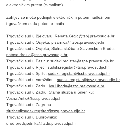
elektroničkim putem (e-mailom).
Zahtjev se može podnijeti elektroničkim putem nadležnom
trgovačkom sudu putem e-maila:
Trgovački sud u Bjelovaru:
Renata.Grgic@tsbj.pravosudje.hr
Trgovački sud u Osijeku:
pisarnica@tsos.pravosudje.hr
Trgovački sud u Osijeku, Stalna služba u Slavonskom Brodu:
natasa.drazic@tssb.pravosudje.hr
Trgovački sud u Pazinu:
sudski.registar@tspa.pravosudje.hr
Trgovački sud u Rijeci:
sudski.registar@tsri.pravosudje.hr
Trgovački sud u Splitu:
sudski.registar@tsst.pravosudje.hr
Trgovački sud u Varaždinu:
sudski.registar@tsvz.pravosudje.hr
Trgovački sud u Zadru:
Iva.Uhoda@tszd.pravosudje.hr
Trgovački sud u Zadru, Stalna služba u Šibeniku:
Vesna.Antic@tssi.pravosudje.hr
Trgovački sud u Zagrebu:
sluzbeniksudskiregsitar@tszg.pravosudje.hr
Trgovački sud u Dubrovniku:
ured.predsjednika@tsdu.pravosudje.hr