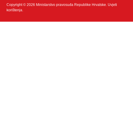
Copyright © 2026 Ministarstvo pravosuđa Republike Hrvatske.
Uvjeti
korištenja
.