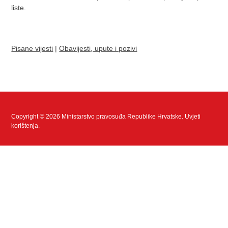
liste.
Pisane vijesti
|
Obavijesti, upute i pozivi
Copyright © 2026 Ministarstvo pravosuđa Republike Hrvatske.
Uvjeti
korištenja
.