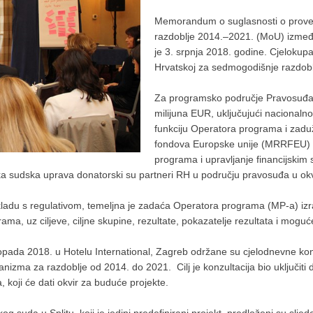
Memorandum o suglasnosti o prove
razdoblje 2014.–2021. (MoU) između
je 3. srpnja 2018. godine. Cjelokup
Hrvatskoj za sedmogodišnje razdoblj
Za programsko područje Pravosuđa n
milijuna EUR, uključujući nacionalno
funkciju Operatora programa i zaduž
fondova Europske unije (MRRFEU) u
programa i upravljanje financijskim s
ka sudska uprava donatorski su partneri RH u području pravosuđa u o
ladu s regulativom, temeljna je zadaća Operatora programa (MP-a) izr
a, uz ciljeve, ciljne skupine, rezultate, pokazatelje rezultata i moguće
opada 2018. u Hotelu International, Zagreb održane su cjelodnevne kon
nizma za razdoblje od 2014. do 2021. Cilj je konzultacija bio uključiti d
koji će dati okvir za buduće projekte.