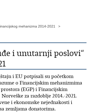
og financijskog mehanizma 2014-2021 >
đe i unutarnji poslovi“
21
nštajn i EU potpisali su početkom
orazume o Financijskim mehanizmima
prostora (EGP) i Financijskim
Norveške za razdoblje 2014.-2021.
tvene i ekonomske nejednakosti i
i sa zemljama donatorima.