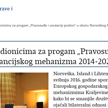
ionicima za progam „Pravosuđe i unutarnji poslovi“ u okviru Norvešk
 dionicima za progam „Pravosu
nancijskog mehanizma 2014-20
Norveška, Island i Lihte
svibnja 2016. godine sp
Europskog gospodarskog 
mehanizmima Kraljevine 
kako bi se smanjile druš
ojačali bilateralni odnos