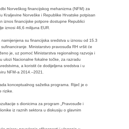
dbi Norveškog financijskog mehanizma (NFM) za
 Kraljevine Norveške i Republike Hrvatske potpisan
an iznos financijske potpore dostupne Republici
e iznosi 46,6 milijuna EUR.
amijenjena su financijska sredstva u iznosu od 15.3
 sufinanciranje. Ministarstvo pravosuđa RH vršit će
eno je, uz pomoć Ministarstva regionalnog razvoja i
 ulozi Nacionalne fokalne točke, za razradu
redstvima, a koristit će dodijeljena sredstva i u
kviru NFM-a 2014.–2021.
ada konceptualnog sažetka programa. Riječ je o
 rizike.
zultacije s dionicima za program „Pravosuđe i
ionike iz raznih sektora u diskusiju o glavnim