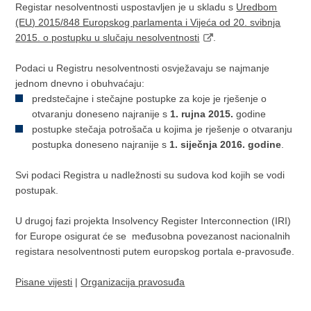
Registar nesolventnosti uspostavljen je u skladu s
Uredbom
(EU) 2015/848 Europskog parlamenta i Vijeća od 20. svibnja
2015. o postupku u slučaju nesolventnosti
.
Podaci u Registru nesolventnosti osvježavaju se najmanje
jednom dnevno i obuhvaćaju:
predstečajne i stečajne postupke za koje je rješenje o
otvaranju doneseno najranije s
1. rujna 2015.
godine
postupke stečaja potrošača u kojima je rješenje o otvaranju
postupka doneseno najranije s
1. siječnja 2016. godine
.
Svi podaci Registra u nadležnosti su sudova kod kojih se vodi
postupak.
U drugoj fazi projekta Insolvency Register Interconnection (IRI)
for Europe osigurat će se međusobna povezanost nacionalnih
registara nesolventnosti putem europskog portala e-pravosuđe.
Pisane vijesti
|
Organizacija pravosuđa