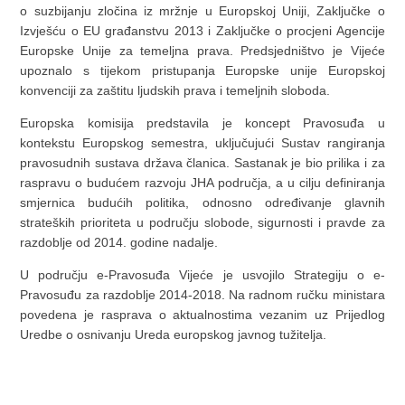
o suzbijanju zločina iz mržnje u Europskoj Uniji, Zaključke o
Izvješću o EU građanstvu 2013 i Zaključke o procjeni Agencije
Europske Unije za temeljna prava. Predsjedništvo je Vijeće
upoznalo s tijekom pristupanja Europske unije Europskoj
konvenciji za zaštitu ljudskih prava i temeljnih sloboda.
Europska komisija predstavila je koncept Pravosuđa u
kontekstu Europskog semestra, uključujući Sustav rangiranja
pravosudnih sustava država članica. Sastanak je bio prilika i za
raspravu o budućem razvoju JHA područja, a u cilju definiranja
smjernica budućih politika, odnosno određivanje glavnih
strateških prioriteta u području slobode, sigurnosti i pravde za
razdoblje od 2014. godine nadalje.
U području e-Pravosuđa Vijeće je usvojilo Strategiju o e-
Pravosuđu za razdoblje 2014-2018. Na radnom ručku ministara
povedena je rasprava o aktualnostima vezanim uz Prijedlog
Uredbe o osnivanju Ureda europskog javnog tužitelja.