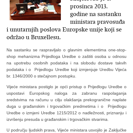
prosinca 2013.
godine na sastanku
ministara pravosuđa
i unutarnjih poslova Europske unije koji se
održao u Bruxellesu.
Na sastanku se raspravljalo o glavnim elementima one-stop-
shop mehanizma Prijedloga Uredbe o zaštiti osoba u odnosu
na upotrebu osobnih podataka i na slobodu dostave takvih
podataka i o Prijedlogu Uredbe koji izmjenjuje Uredbu Vijeća
br. 1346/2000 o stečajnom postupku.
Vijeće ministara postiglo je opći pristup o Prijedlogu Uredbe o
uspostavi Europskog naloga za zabranu raspolaganja
sredstvima na računu u cilju olakšanja prekogranične naplate
duga u građanskim i trgovačkim predmetima i o Prijedlogu
Uredbe o izmjeni Uredbe 1215/2012 o nadležnosti, priznanju i
izvršenju presuda u građanskim i trgovačkim stvarima.
U području ljudskih prava, Vijeće ministara usvojilo je Zaključke