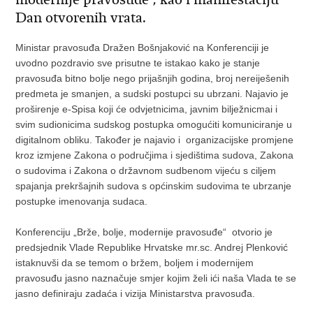
Dan otvorenih vrata.
Ministar pravosuđa Dražen Bošnjaković na Konferenciji je
uvodno pozdravio sve prisutne te istakao kako je stanje
pravosuđa bitno bolje nego prijašnjih godina, broj nereiješenih
predmeta je smanjen, a sudski postupci su ubrzani. Najavio je
proširenje e-Spisa koji će odvjetnicima, javnim bilježnicmai i
svim sudionicima sudskog postupka omogućiti komuniciranje u
digitalnom obliku. Također je najavio i organizacijske promjene
kroz izmjene Zakona o područjima i sjedištima sudova, Zakona
o sudovima i Zakona o državnom sudbenom vijeću s ciljem
spajanja prekršajnih sudova s općinskim sudovima te ubrzanje
postupke imenovanja sudaca.
Konferenciju „Brže, bolje, modernije pravosuđe“ otvorio je
predsjednik Vlade Republike Hrvatske mr.sc. Andrej Plenković
istaknuvši da se temom o bržem, boljem i modernijem
pravosuđu jasno naznačuje smjer kojim želi ići naša Vlada te se
jasno definiraju zadaća i vizija Ministarstva pravosuđa.