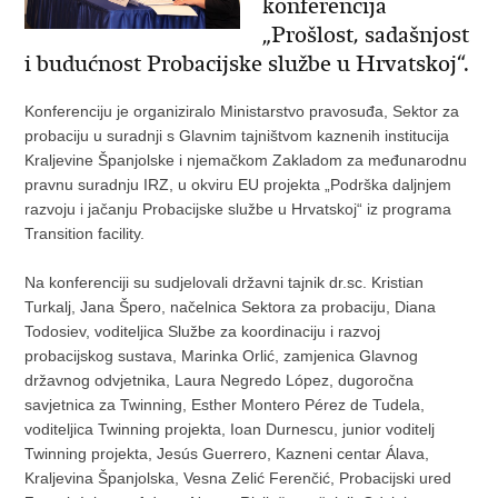
konferencija
„Prošlost, sadašnjost
i budućnost Probacijske službe u Hrvatskoj“.
Konferenciju je organiziralo Ministarstvo pravosuđa, Sektor za
probaciju u suradnji s Glavnim tajništvom kaznenih institucija
Kraljevine Španjolske i njemačkom Zakladom za međunarodnu
pravnu suradnju IRZ, u okviru EU projekta „Podrška daljnjem
razvoju i jačanju Probacijske službe u Hrvatskoj“ iz programa
Transition facility.
Na konferenciji su sudjelovali državni tajnik dr.sc. Kristian
Turkalj, Jana Špero, načelnica Sektora za probaciju, Diana
Todosiev, voditeljica Službe za koordinaciju i razvoj
probacijskog sustava, Marinka Orlić, zamjenica Glavnog
državnog odvjetnika, Laura Negredo López, dugoročna
savjetnica za Twinning, Esther Montero Pérez de Tudela,
voditeljica Twinning projekta, Ioan Durnescu, junior voditelj
Twinning projekta, Jesús Guerrero, Kazneni centar Álava,
Kraljevina Španjolska, Vesna Zelić Ferenčić, Probacijski ured