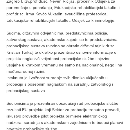
Zagreb I, izv.prof.dr.sc. Neven Ricijaš, pročelnik Odsjeka za
poremećaje u ponašanju, Edukacijsko-rehabilitacijski fakultet i
prof.dr.sc. Irma Kovčo Vukadin, sveučilišna profesorica,
Edukacijsko-rehabilitacijski fakultet, Odsjek za kriminologiju.
Sucima, državnim odvjetnicima, predstavnicima policije,
zatvorskog sustava, akademske zajednice te predstavnicima
probacijskog sustava uvodno se obratio državni tajnik dr.sc.
Kristian Turkalj te ukratko prezentirao osnovne informacije o
projektu naglasivši vrijednost probacijske službe i njezine
uspjehe u kratkom vremenu ne samo na nacionalnoj, nego i na
međunarodnoj razini.
Istaknuta je i važnost suradnje svih dionika uključenih u
probaciju s posebnim naglaskom na suradnju zatvorskog i
probacijskog sustava.
Sudionicima je prezentiran dosadašnji rad probacijske službe,
rezultati EU projekta koji Sektor za probaciju trenutno provodi,
iskustvo provedbe pilot projekta primjene elektroničkog
nadzora, suradnja s akademskom zajednicom te budući planovi
hrvatske probacijske službe.